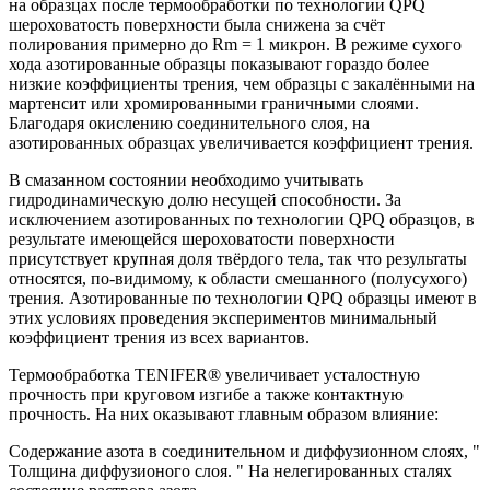
на образцах после термообработки по технологии QPQ
шероховатость поверхности была снижена за счёт
полирования примерно до Rm = 1 микрон. В режиме сухого
хода азотированные образцы показывают гораздо более
низкие коэффициенты трения, чем образцы с закалёнными на
мартенсит или хромированными граничными слоями.
Благодаря окислению соединительного слоя, на
азотированных образцах увеличивается коэффициент трения.
В смазанном состоянии необходимо учитывать
гидродинамическую долю несущей способности. За
исключением азотированных по технологии QPQ образцов, в
результате имеющейся шероховатости поверхности
присутствует крупная доля твёрдого тела, так что результаты
относятся, по-видимому, к области смешанного (полусухого)
трения. Азотированные по технологии QPQ образцы имеют в
этих условиях проведения экспериментов минимальный
коэффициент трения из всех вариантов.
Термообработка TENIFER® увеличивает усталостную
прочность при круговом изгибе а также контактную
прочность. На них оказывают главным образом влияние:
Содержание азота в соединительном и диффузионном слоях, "
Толщина диффузионого слоя. " На нелегированных сталях