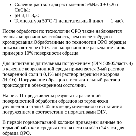
Солевой раствор для распыления 5%NaCl + 0,26 г
CuCh/l;
рН 3,11-3,3;
Температура 50°С (1 испытательный цикл == 1 час).
После обработки по технологии QPQ также наблюдается
лучшая коррозионная стойкость, чем после твёрдого
хромирования.Обработанные по технологии QPQ образцы
показывают через 16 часов коррозионное разъедание лишь
примерно 10% поверхности образца.
Для испытания длительным погружением (DIN 50905/часть 4)
в качестве коррозионной среды применяется 3-ый раствор
поваренной соли и 0,1%-ый раствор перекиси водорода
(НзОз). Погружение образцов в испытательный раствор
происходит в обезжиренном состоянии.
На рис. 11 представлены результаты различной
поверхностной обработки образцов из термически
улучшенной стали С45 после двухнедельного испытания
погружением в соответствии с нормативами DIN.
В первой горизонтальной колонке приведены данные по
термообработке и средняя потеря веса на м2 за 24 часа для
образца QPQ.