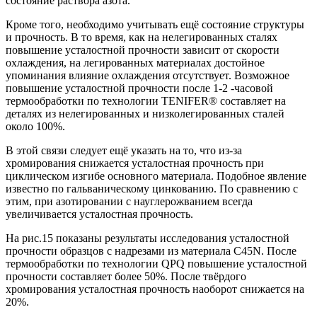
состояние раствора азота.
Кроме того, необходимо учитывать ещё состояние структуры
и прочность. В то время, как на нелегированных сталях
повышение усталостной прочности зависит от скорости
охлаждения, на легированных материалах достойное
упоминания влияние охлаждения отсутствует. Возможное
повышение усталостной прочности после 1-2 -часовой
термообработки по технологии TENIFER® составляет на
деталях из нелегированных и низколегированных сталей
около 100%.
В этой связи следует ещё указать на то, что из-за
хромирования снижается усталостная прочность при
циклическом изгибе основного материала. Подобное явление
известно по гальваническому цинкованию. По сравнению с
этим, при азотировании с науглерожванием всегда
увеличивается усталостная прочность.
На рис.15 показаны результаты исследования усталостной
прочности образцов с надрезами из материала C45N. После
термообработки по технологии QPQ повышение усталостной
прочности составляет более 50%. После твёрдого
хромирования усталостная прочность наоборот снижается на
20%.