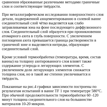
сравнения образованные различными методами граничные
слои и соответствующие твёрдости.
При металлографическом исследовании поверхностного слоя
детали, подверженной азоцементированию в солевой ванне
соединительный слой чётко выделяется как слабо
затравливаемая зона на фоне последующего диффузионного
слоя. Соединительный слой образуется при проникновении
атомарного азота в глубь поверхности. С увеличением
поглощения азота превышается граница растворимости в
граничной зоне и выделяются нитриды, образующие
соединительный слой.
Кроме условий термообработки (температура, время, состав
ванны) на толщину азотированного слоя влияет также
содержание углерода и легирующих элементов. С
увеличением доли легирующих элементов снижается
толщина слоя, но в такой же степени увеличивается и
твёрдость.
Показанные на рис.4 графики зависимости построены по
результатам испытаний в ванне TF 1 при температуре 580°С.
При обычной продолжительности термообработки 60 -120
минут толщина соединительного слоя на большинстве
материалов 10-20 микрон.