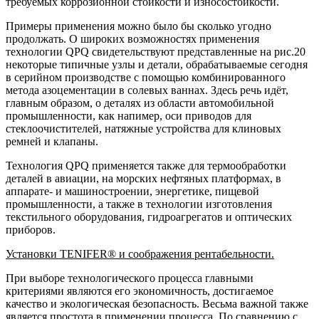
требуемых коррозионной стойкости и износостойкости.
Примеры применения можно было бы сколько угодно
продолжать. О широких возможностях применения
технологии QPQ свидетельствуют представленные на рис.20
некоторые типичные узлы и детали, обрабатываемые сегодня
в серийном производстве с помощью комбинированного
метода азоцементации в солевых ваннах. Здесь речь идёт,
главным образом, о деталях из области автомобильной
промышленности, как напимер, оси приводов для
стеклоочистителей, натяжные устройства для клиновых
ремней и клапаны.
Технология QPQ применяется также для термообработки
деталей в авиации, на морских нефтяных платформах, в
аппарате- и машиностроении, энергетике, пищевой
промышленности, а также в технологии изготовления
текстильного оборудования, гидроагрегатов и оптических
приборов.
Установки TENIFER® и соображения рентабельности.
При выборе технологического процесса главными
критериями являются его экономичность, достигаемое
качество и экологическая безопасность. Весьма важной также
является простота в применении процесса. По сравнению с