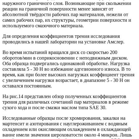
наружного граничного слоя. Возникающие при скольжении
реации на граничной поверхности менее зависят от
абсолютной твёрдости рабочих пар материалов, нежели от
самих рабочих пар, их структуры, геометрии поверхности и
используемого смазочного материала.
Для определения коэффициентов трения исследования
проводились в нашей лаборатории на установке Амслер.
Во время испытаний вращался диск со скоростью 200
оборотов/мин в соприкосновении с неподвижным диском.
Оба образца подвергались одинаковой обработке. Нагрузка
составляла 5 - 30 Н во избежание адгезионного износа. В то
время, как при более высоких нагрузках коэффициент трения
с увеличением нагрузки возрастает, в диапазоне 5 - 30 Н он
оставался постоянным.
На рис.14 представлен обзор полученных коэффициентов
трения для различных сочетаний пар материалов в режиме
сухого хода и после смазки маслом типа SAE 30.
Исследованные образцы после хромирования, закалки на
мартенсит и азотирования с науглероживанием с водяным
охладением или окисляющим охлаждением в охлаждающей
ванне имели значения шероховатости около 4 микрон. Лишь