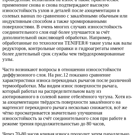
применение снова и снова подтверждают высокую
износостойкость узлов и деталей после азоцементации в
солевых ваннах по сравнению с закалёнными обычным или
индуктивным способом а также хромированными
поверхностями. В очень многих случаях износостойкость
соединительного слоя ещё более улучшается за счёт
дополнительной окисляющей обработки. Например,
обработанные по технологии TENIFER® такие узлы как валы
редукторов, контрольные оправки и гидроагрегаты имеют
более длительный срок службы чем твёрдохромированные
узлы.
Часто возникают вопросы в отношении износостойкости
диффузионного слоя. На рис.12 показано сравнение
характеристики износа перекидных рычагов после различной
термообработки. Мы видим износ поверхности рычага,
который работал на распределительном валу из
азотированного в солевой ванне отбелённого чугуна. Хотя из-
за азоцементации твёрдость поверхности закалённого на
мартенсит перекидного рычага несколько снижается, всё же
чётко просматривается значительно улучшенная
износостойкость за счёт соединительного слоя при работе в
режиме трения продолжительностью до 80 часов,
Через 70-80 часов кривая износа проходит затем параллельно