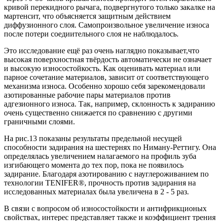
кривой перекидного рычага, подвергнутого только закалке на
мартенсит, что объясняется защитным действием
диффузионного слоя. Самопроизвольное увеличение износа
после потери соедиительного слоя не наблюдалось.
Это исследование ещё раз очень наглядно показывает,что
высокая поверхностная твёрдость автоматически не означает
и высокую износостойкость. Как оценивать материал или
парное сочетание материалов, зависит от соответствующего
механизма износа. Особенно хорошо себя зарекомендовали
азотированные рабочие пары материалов против
адгезионного износа. Так, например, склонность к задиранию
очень существенно снижается по сравнению с другими
граничными слоями.
На рис.13 показаны результаты предельной несущей
способности задирания на шестернях по Ниману-Реттигу. Она
определялась увеличением налагаемого на профиль зуба
изгибающего момента до тех пор, пока не появилось
задирание. Благодаря азотированию с науглероживанием по
технологии TENIFER®, прочность против задирания на
исследованных материалах была увеличена в 2 - 5 раз.
В связи с вопросом об износостойкости и антифрикционых
свойствах, интерес представляет также и коэффициент трения