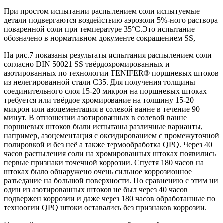
При простом испытании распылением соли испытуемые
детали подвергаются воздействию аэрозоли 5%-ного раствора
поваренной соли при температуре 35°С.Это испытание
обозначено в нормативном документе сокращением SS,
На рис.7 показаны результаты испытания распылением соли
согласно DIN 50021 SS твёрдохромированных и
азотированных по технологии TENIFER® поршневых штоков
из нелегированной стали С35. Для получения толщины
соединительного слоя 15-20 микрон на поршневых штоках
требуется или твёрдое хромирование на толщину 15-20
микрон или азоцементация в солевой ванне в течение 90
минут. В отношении азотированных в солевой ванне
поршневых штоков были испытаны различные варианты,
например, азоцементация с оксидированием с промежуточной
полировкой и без неё а также термообработка QPQ. Через 40
часов распыления соли на хромированных штоках появились
первые признаки точечной коррозии. Спустя 180 часов на
штоках было обнаружено очень сильное коррозионное
разъедание на большой поверхности. По сравнению с этим ни
один из азотированных штоков не был через 40 часов
подвержен коррозии и даже через 180 часов обработанные по
техноогии QPQ штоки оставались без признаков коррозии.