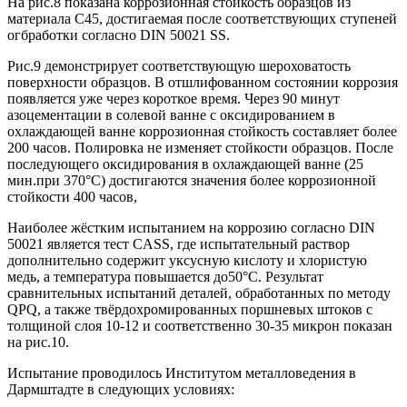
На рис.8 показана коррозионная стойкость образцов из
материала С45, достигаемая после соответствующих ступеней
огбработки согласно DIN 50021 SS.
Рис.9 демонстрирует соответствующую шероховатость
поверхности образцов. В отшлифованном состоянии коррозия
появляется уже через короткое время. Через 90 минут
азоцементации в солевой ванне с оксидированием в
охлаждающей ванне коррозионная стойкость составляет более
200 часов. Полировка не изменяет стойкости образцов. После
последующего оксидирования в охлаждающей ванне (25
мин.при 370°С) достигаются значения более коррозионной
стойкости 400 часов,
Наиболее жёстким испытанием на коррозию согласно DIN
50021 является тест CASS, где испытательный раствор
дополнительно содержит уксусную кислоту и хлористую
медь, а температура повышается до50°С. Результат
сравнительных испытаний деталей, обработанных по методу
QPQ, а также твёрдохромированных поршневых штоков с
толщиной слоя 10-12 и соответственно 30-35 микрон показан
на рис.10.
Испытание проводилось Институтом металловедения в
Дармштадте в следующих условиях: