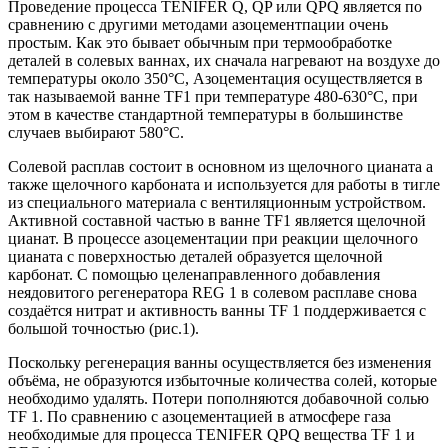
Проведение процесса TENIFER Q, QP или QPQ является по
сравнению с другими методами азоцементпации очень
простым. Как это бывает обычным при термообработке
деталей в солевых ваннах, их сначала нагревают на воздухе до
температуры около 350°С, Азоцементация осуществляется в
так называемой ванне TF1 при температуре 480-630°С, при
этом в качестве стандартной температуры в большинстве
случаев выбирают 580°С.
Солевой расплав состоит в основном из щелочного цианата а
также щелочного карбоната и используется для работы в тигле
из специального материала с вентиляционным устройством.
Активной составной частью в ванне TF1 является щелочной
цианат. В процессе азоцементации при реакции щелочного
цианата с поверхностью деталей образуется щелочной
карбонат. С помощью целенаправленного добавления
неядовитого регенератора REG 1 в солевом расплаве снова
создаётся нитрат и активность ванны TF 1 поддерживается с
большой точностью (рис.1).
Поскольку регенерация ванны осуществляется без изменения
объёма, не образуются избыточные количества солей, которые
необходимо удалять. Потери пополняются добавочной солью
TF 1. По сравнению с азоцементацией в атмосфере газа
необходимые для процесса TENIFER QPQ вещества TF 1 и