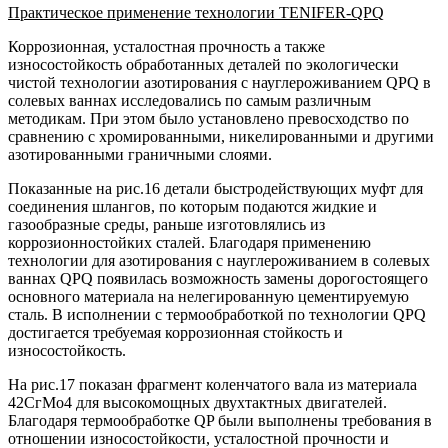
Практическое применение технологии TENIFER-QPQ
Коррозионная, усталостная прочность а также
износостойкость обработанных деталей по экологически
чистой технологии азотирования с науглероживанием QPQ в
солевых ваннах исследовались по самым различным
методикам. При этом было установлено превосходство по
сравнению с хромированными, никелированными и другими
азотированными граничными слоями.
Показанные на рис.16 детали быстродействующих муфт для
соединения шлангов, по которым подаются жидкие и
газообразные среды, раньше изготовлялись из
коррозионностойких сталей. Благодаря применению
технологии для азотирования с науглероживанием в солевых
ваннах QPQ появилась возможность замены дорогостоящего
основного материала на нелегированную цементируемую
сталь. В исполнении с термообработкой по технологии QPQ
достигается требуемая коррозионная стойкость и
износостойкость.
На рис.17 показан фрагмент коленчатого вала из материала
42СгМо4 для высокомощных двухтактных двигателей.
Благодаря термообработке QP были выполнены требования в
отношении износостойкости, усталостной прочности и