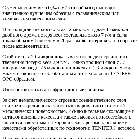
С уменьшением веса 0,34 г/м2 этот образец выглядит
значительно лучше чем образцы с гальваническим или
химическим нанесением слоя.
При толщине твёрдого хрома 12 микрон и даже 45 микрон
двойного хрома потеря веса составляла около 7 г/м и была
таким образом более чем в 20 раз выше потери веса на образце
после азоцементации.
Слой никеля 20 микрон показывает после дисперсионного
твердения потерю веса 2,9 г/м . Только тройной слой с 37
микронами меди, 45 микронами никеля и 1,3 микрона хрома
может сравниться с обработанным по технологии TENIFER-
QPQ образцом.
Износостойкость и антифрикционные свойства
За счёт неметаллического строения соединительного слоя
снижается трение и склонность к свариванию с ответной
металлической поверхностью. Исключительные скользящие и
антифрикционые качества а также высокая износостойкость
являются известными и хорошо себя зарекомендовавшими
качествами обработанных по технологии TENIFER® деталей.
Проведённые испытания на износ а также практическое