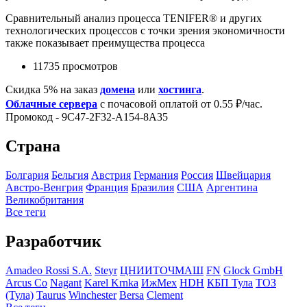
Cравнительный анализ процесса TENIFER® и других
технологических процессов с точки зрения экономичности
также показывает преимущества процесса
11735 просмотров
Скидка 5% на заказ
домена
или
хостинга
.
Облачные сервера
с почасовой оплатой от 0.55 ₽/час.
Промокод - 9C47-2F32-A154-8A35
Страна
Болгария
Бельгия
Австрия
Германия
Росcия
Швейцария
Австро-Венгрия
Франция
Бразилия
США
Аргентина
Великобритания
Все теги
Разработчик
Amadeo Rossi S.A.
Steyr
ЦНИИТОЧМАШ
FN
Glock GmbH
Arcus Co
Nagant
Karel Krnka
ИжМех
HDH
КБП Тула
ТОЗ
(Тула)
Taurus
Winchester
Bersa
Clement