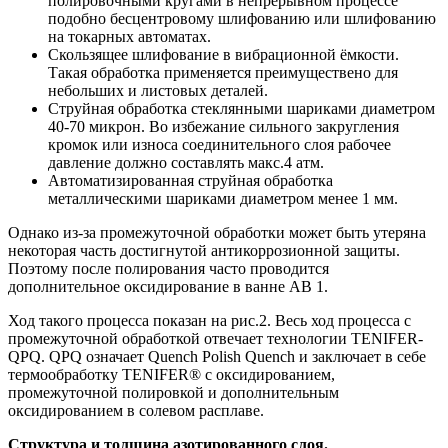
полировочными кругами в непрерывном процессе
подобно бесцентровому шлифованию или шлифованию
на токарных автоматах.
Скользящее шлифование в вибрационной ёмкости.
Такая обработка применяется преимуществено для
небольших и листовых деталей.
Струйная обработка стеклянными шариками диаметром
40-70 микрон. Во избежание сильного закругления
кромок или износа соединительного слоя рабочее
давление должно составлять макс.4 атм.
Автоматизированная струйная обработка
металлическими шариками диаметром менее 1 мм.
Однако из-за промежуточной обработки может быть утеряна
некоторая часть достигнутой антикоррозионной защиты.
Поэтому после полирования часто проводится
дополнительное оксидирование в ванне АВ 1.
Ход такого процесса показан на рис.2. Весь ход процесса с
промежуточной обработкой отвечает технологии TENIFER-
QPQ. QPQ означает Quench Polish Quench и заключает в себе
термообработку TENIFER® с оксидированием,
промежуточной полировкой и дополнительным
оксидированием в солевом расплаве.
Структура и толщина азотированного слоя.