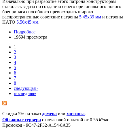
Изначально при разработке этого патрона конструкторам
ставилась задача по созданию своего оригинального нового
боеприпаса способного превосходить широко
распространенные советские патроны
5.45х39 мм
и патроны
НАТО
5.56х45 мм
.
Подробнее
19694 просмотра
1
2
3
4
5
6
7
8
следующая ›
последняя»
Скидка 5% на заказ
домена
или
хостинга
.
Облачные сервера
с почасовой оплатой от 0.55 ₽/час.
Промокод - 9C47-2F32-A154-8A35