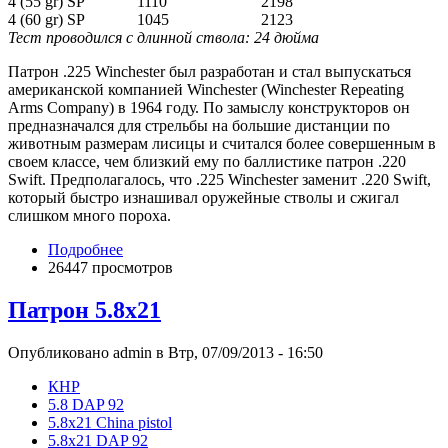
4 (55 gr) SP
1110
2198
4 (60 gr) SP
1045
2123
Тест проводился с длинной ствола: 24 дюйма
Патрон .225 Winchester был разработан и стал выпускаться
американской компанией Winchester (Winchester Repeating
Arms Company) в 1964 году. По замыслу конструкторов он
предназначался для стрельбы на большие дистанции по
животным размерам лисицы и считался более совершенным в
своем классе, чем близкий ему по баллистике патрон .220
Swift. Предполагалось, что .225 Winchester заменит .220 Swift,
который быстро изнашивал оружейные стволы и сжигал
слишком много пороха.
Подробнее
26447 просмотров
Патрон 5.8x21
Опубликовано admin в Втр, 07/09/2013 - 16:50
КНР
5.8 DAP 92
5.8x21 China pistol
5.8x21 DAP 92