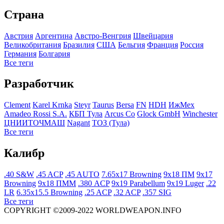
Страна
Австрия
Аргентина
Австро-Венгрия
Швейцария
Великобритания
Бразилия
США
Бельгия
Франция
Росcия
Германия
Болгария
Все теги
Разработчик
Clement
Karel Krnka
Steyr
Taurus
Bersa
FN
HDH
ИжМех
Amadeo Rossi S.A.
КБП Тула
Arcus Co
Glock GmbH
Winchester
ЦНИИТОЧМАШ
Nagant
ТОЗ (Тула)
Все теги
Калибр
.40 S&W
.45 ACP
.45 AUTO
7.65x17 Browning
9x18 ПМ
9x17
Browning
9x18 ПММ
.380 ACP
9x19 Parabellum
9x19 Luger
.22
LR
6.35x15.5 Browning
.25 ACP
.32 ACP
.357 SIG
Все теги
COPYRIGHT ©2009-2022 WORLDWEAPON.INFO