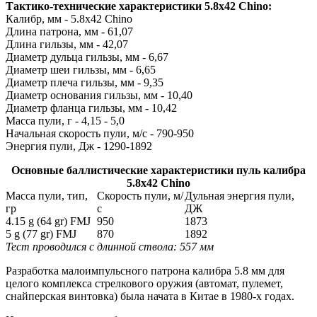
Тактико-технические характеристики 5.8x42 Chino:
Калибр, мм - 5.8x42 Chino
Длина патрона, мм - 61,07
Длина гильзы, мм - 42,07
Диаметр дульца гильзы, мм - 6,67
Диаметр шеи гильзы, мм - 6,65
Диаметр плеча гильзы, мм - 9,35
Диаметр основания гильзы, мм - 10,40
Диаметр фланца гильзы, мм - 10,42
Масса пули, г - 4,15 - 5,0
Начальная скорость пули, м/с - 790-950
Энергия пули, Дж - 1290-1892
Основные баллистические характеристики пуль калибра
5.8x42 Chino
Масса пули, тип,
Скорость пули, м/
Дульная энергия пули,
гр
с
ДЖ
4.15 g (64 gr) FMJ
950
1873
5 g (77 gr) FMJ
870
1892
Тест проводился с длинной ствола: 557 мм
Разработка малоимпульсного патрона калибра 5.8 мм для
целого комплекса стрелкового оружия (автомат, пулемет,
снайперская винтовка) была начата в Китае в 1980-х годах.