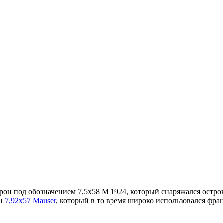
рон под обозначением 7,5x58 М 1924, который снаряжался остро
он
7,92x57 Mauser
, который в то время широко использовался фра