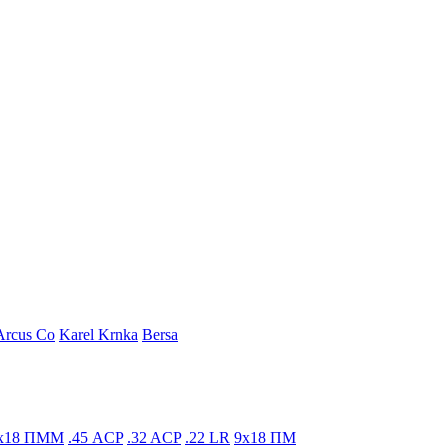
Arcus Co
Karel Krnka
Bersa
x18 ПММ
.45 ACP
.32 ACP
.22 LR
9x18 ПМ