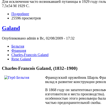
Для исключения часто возникавшей путаницы в 1929 году гильз
7,5x54 M 1929 С.
Подробнее
25596 просмотров
Galand
Опубликовано admin в Вс, 02/08/2009 - 17:32
Бельгия
Франция
Charles-Franсois Galand
Rene Galand
Charles-Franсois Galand, (1832–1900)
Французский оружейник Шарль Франсуа
вклад в развитие конструкции револ
В 1868 году он запатентовал револь
изготовителя и места производства)
особенностью этого револьвера была
частью предохранительной скобы.