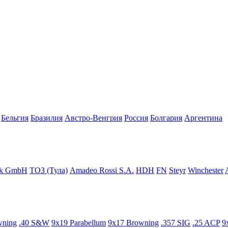
Бельгия
Бразилия
Австро-Венгрия
Росcия
Болгария
Аргентина
ck GmbH
ТОЗ (Тула)
Amadeo Rossi S.A.
HDH
FN
Steyr
Winchester
wning
.40 S&W
9x19 Parabellum
9x17 Browning
.357 SIG
.25 ACP
9