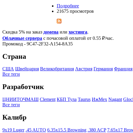
Подробнее
21675 просмотров
Скидка 5% на заказ
домена
или
хостинга
.
Облачные сервера
с почасовой оплатой от 0.55 ₽/час.
Промокод - 9C47-2F32-A154-8A35
Страна
США
Швейцария
Великобритания
Австрия
Германия
Франция
Все теги
Разработчик
ЦНИИТОЧМАШ
Clement
КБП Тула
Taurus
ИжМех
Nagant
Glo
Все теги
Калибр
9x19 Luger
.45 AUTO
6.35x15.5 Browning
.380 ACP
7.65x17 Bro