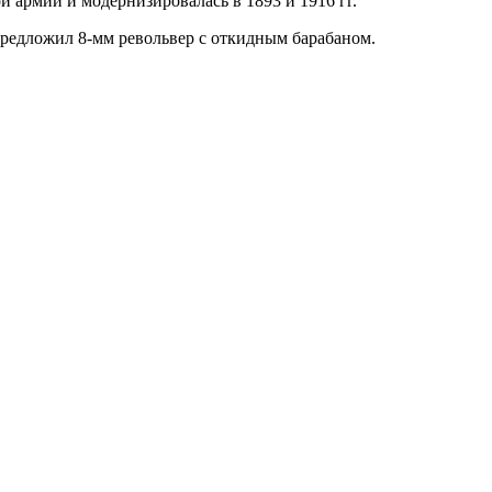
 армии и модернизировалась в 1893 и 1916 гг.
 предложил 8-мм револьвер с откидным барабаном.