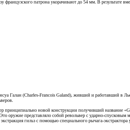
у французского патрона укорачивают до 54 мм. В результате вм
 Галан (Charles-Franсois Galand), живший и работавший в Льеже
ьверов.
вер принципиально новой конструкции получивший название «Gala
. Это оружие представляло собой револьвер с ударно-спусковым
 экстракция гильз с помощью специального рычага-экстрактора у