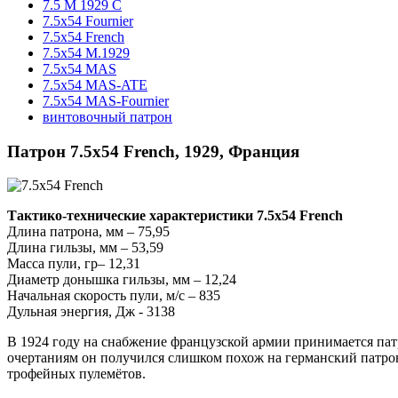
7.5 M 1929 C
7.5x54 Fournier
7.5x54 French
7.5x54 M.1929
7.5x54 MAS
7.5x54 MAS-ATE
7.5x54 MAS-Fournier
винтовочный патрон
Патрон 7.5x54 French, 1929, Франция
Тактико-технические характеристики 7.5x54 French
Длина патрона, мм – 75,95
Длина гильзы, мм – 53,59
Масса пули, гр– 12,31
Диаметр донышка гильзы, мм – 12,24
Начальная скорость пули, м/с – 835
Дульная энергия, Дж - 3138
В 1924 году на снабжение французской армии принимается пат
очертаниям он получился слишком похож на германский патр
трофейных пулемётов.