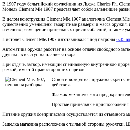
В 1907 году бельгийский оружейник из Льежа Charles Ph. Clem
Модель Clement Mle.1907 представляет собой дальнейшее разви
В целом конструкция Clement Mle.1907 аналогична Clement Mle.
существенно уменьшены габаритные размеры и масса оружия, 
изменено размещение прицельных приспособлений, а также ум
Пистолет Clement Mle.1907 изготавливался под патроны
6.35 m
Автоматика оружия работает на основе отдачи свободного затв
другим - в выступ на планке затвора.
При отдаче, затвор, имеющий специальную внутреннюю прорез
рамкой, имеет 6 правосторонних нарезов.
Ствол и возвратная пружина скрыты н
действия.
Флажок механического предохранителя
Простые прицельные приспособления со
Питание оружия боеприпасами осуществляется из отъемного ма
Защелка магазина расположена с тыльной стороны рукоятки. Ще