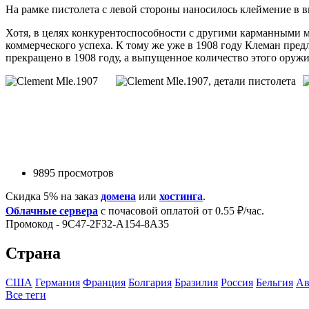
На рамке пистолета с левой стороны наносилось клеймени
Хотя, в целях конкурентоспособности с другими карманными м
коммерческого успеха. К тому же уже в 1908 году Клеман пре
прекращено в 1908 году, а выпущенное количество этого оружи
9895 просмотров
Скидка 5% на заказ
домена
или
хостинга
.
Облачные сервера
с почасовой оплатой от 0.55 ₽/час.
Промокод - 9C47-2F32-A154-8A35
Страна
США
Германия
Франция
Болгария
Бразилия
Росcия
Бельгия
Ав
Все теги