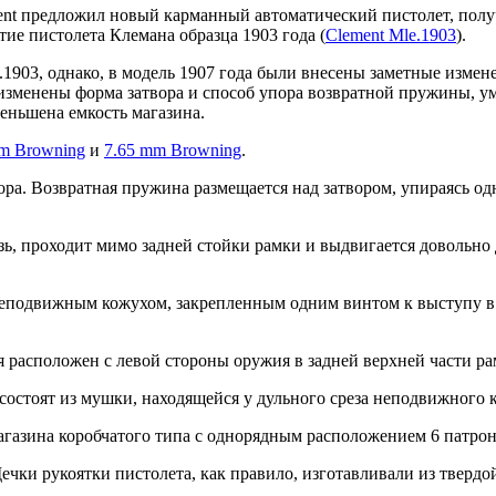
ent предложил новый карманный автоматический пистолет, получ
тие пистолета Клемана образца 1903 года (
Clement Mle.1903
).
1903, однако, в модель 1907 года были внесены заметные измене
изменены форма затвора и способ упора возвратной пружины, ум
еньшена емкость магазина.
m Browning
и
7.65 mm Browning
.
ора. Возвратная пружина размещается над затвором, упираясь о
ь, проходит мимо задней стойки рамки и выдвигается довольно
еподвижным кожухом, закрепленным одним винтом к выступу в 
 расположен с левой стороны оружия в задней верхней части ра
стоят из мушки, находящейся у дульного среза неподвижного к
газина коробчатого типа с однорядным расположением 6 патрон
чки рукоятки пистолета, как правило, изготавливали из твердо