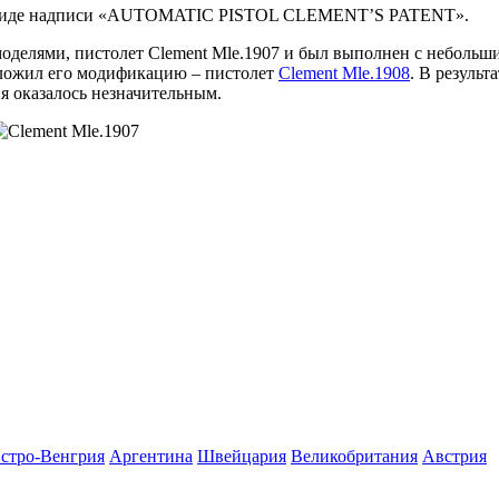
е в виде надписи «AUTOMATIC PISTOL CLEMENT’S PATENT».
оделями, пистолет Clement Mle.1907 и был выполнен с небольш
дложил его модификацию – пистолет
Clement Mle.1908
. В резуль
я оказалось незначительным.
стро-Венгрия
Аргентина
Швейцария
Великобритания
Австрия