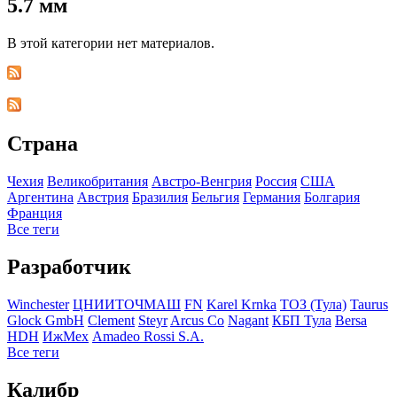
5.7 мм
В этой категории нет материалов.
Страна
Чехия
Великобритания
Австро-Венгрия
Росcия
США
Аргентина
Австрия
Бразилия
Бельгия
Германия
Болгария
Франция
Все теги
Разработчик
Winchester
ЦНИИТОЧМАШ
FN
Karel Krnka
ТОЗ (Тула)
Taurus
Glock GmbH
Clement
Steyr
Arcus Co
Nagant
КБП Тула
Bersa
HDH
ИжМех
Amadeo Rossi S.A.
Все теги
Калибр