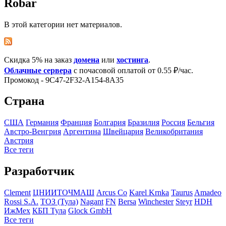
Robar
В этой категории нет материалов.
Скидка 5% на заказ
домена
или
хостинга
.
Облачные сервера
с почасовой оплатой от 0.55 ₽/час.
Промокод - 9C47-2F32-A154-8A35
Страна
США
Германия
Франция
Болгария
Бразилия
Росcия
Бельгия
Австро-Венгрия
Аргентина
Швейцария
Великобритания
Австрия
Все теги
Разработчик
Clement
ЦНИИТОЧМАШ
Arcus Co
Karel Krnka
Taurus
Amadeo
Rossi S.A.
ТОЗ (Тула)
Nagant
FN
Bersa
Winchester
Steyr
HDH
ИжМех
КБП Тула
Glock GmbH
Все теги