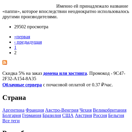
Именно ей принадлежало название
«паппи», которое впоследствии неоднократно использовалось
другими производителями.
29502 просмотра
«первая
‹ предыдущая
1
2
Скидка 5% на заказ
домена или хостинга
. Промокод - 9C47-
2F32-A154-8A35
Облачные сервера
с почасовой оплатой от 0.37 ₽/час.
Страна
Аргентина
Франция
Австро-Венгрия
Чехия
Великобритания
Болгария
Германия
Бразилия
США
Австрия
Росcия
Бельгия
Все теги