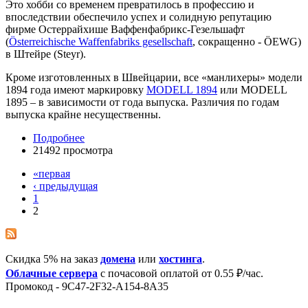
Это хобби со временем превратилось в профессию и
впоследствии обеспечило успех и солидную репутацию
фирме Остеррайхише Ваффенфабрикс-Гезельшафт
(
Österreichische Waffenfabriks gesellschaft
, сокращенно - ÖEWG)
в Штейре (Steyr).
Кроме изготовленных в Швейцарии, все «манлихеры» модели
1894 года имеют маркировку
MODELL 1894
или MODELL
1895 – в зависимости от года выпуска. Различия по годам
выпуска крайне несущественны.
Подробнее
21492 просмотра
«первая
‹ предыдущая
1
2
Скидка 5% на заказ
домена
или
хостинга
.
Облачные сервера
с почасовой оплатой от 0.55 ₽/час.
Промокод - 9C47-2F32-A154-8A35