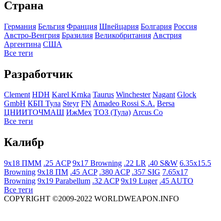
Страна
Германия
Бельгия
Франция
Швейцария
Болгария
Росcия
Австро-Венгрия
Бразилия
Великобритания
Австрия
Аргентина
США
Все теги
Разработчик
Clement
HDH
Karel Krnka
Taurus
Winchester
Nagant
Glock
GmbH
КБП Тула
Steyr
FN
Amadeo Rossi S.A.
Bersa
ЦНИИТОЧМАШ
ИжМех
ТОЗ (Тула)
Arcus Co
Все теги
Калибр
9x18 ПММ
.25 ACP
9x17 Browning
.22 LR
.40 S&W
6.35x15.5
Browning
9x18 ПМ
.45 ACP
.380 ACP
.357 SIG
7.65x17
Browning
9x19 Parabellum
.32 ACP
9x19 Luger
.45 AUTO
Все теги
COPYRIGHT ©2009-2022 WORLDWEAPON.INFO