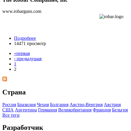
www.robarguns.com
Подробнее
14471 просмотр
«первая
‹ предыдущая
1
2
Страна
Росcия
Бразилия
Чехия
Болгария
Австро-Венгрия
Австрия
США
Аргентина
Германия
Великобритания
Франция
Бельгия
Все теги
Разработчик