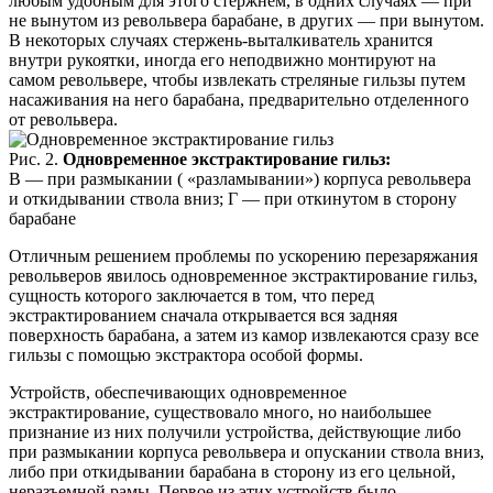
любым удобным для этого стержнем, в одних случаях — при
не вынутом из револьвера барабане, в других — при вынутом.
В некоторых случаях стержень-выталкиватель хранится
внутри рукоятки, иногда его неподвижно монтируют на
самом револьвере, чтобы извлекать стреляные гильзы путем
насаживания на него барабана, предварительно отделенного
от револьвера.
Рис. 2.
Одновременное экстрактирование гильз:
В — при размыкании ( «разламывании») корпуса револьвера
и откидывании ствола вниз; Г — при откинутом в сторону
барабане
Отличным решением проблемы по ускорению перезаряжания
револьверов явилось одновременное экстрактирование гильз,
сущность которого заключается в том, что перед
экстрактированием сначала открывается вся задняя
поверхность барабана, а затем из камор извлекаются сразу все
гильзы с помощью экстрактора особой формы.
Устройств, обеспечивающих одновременное
экстрактирование, существовало много, но наибольшее
признание из них получили устройства, действующие либо
при размыкании корпуса револьвера и опускании ствола вниз,
либо при откидывании барабана в сторону из его цельной,
неразъемной рамы. Первое из этих устройств было