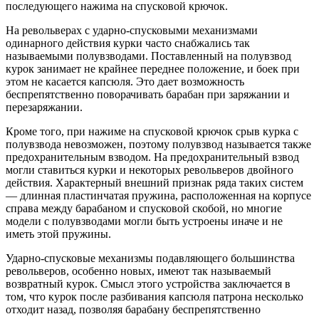
последующего нажима на спусковой крючок.
На револьверах с ударно-спусковыми механизмами
одинарного действия курки часто снабжались так
называемыми полувзводами. Поставленный на полувзвод
курок занимает не крайнее переднее положение, и боек при
этом не касается капсюля. Это дает возможность
беспрепятственно поворачивать барабан при заряжании и
перезаряжании.
Кроме того, при нажиме на спусковой крючок срыв курка с
полувзвода невозможен, поэтому полувзвод называется также
предохранительным взводом. На предохранительный взвод
могли ставиться курки и некоторых револьверов двойного
действия. Характерный внешний признак ряда таких систем
— длинная пластинчатая пружина, расположенная на корпусе
справа между барабаном и спусковой скобой, но многие
модели с полувзводами могли быть устроены иначе и не
иметь этой пружины.
Ударно-спусковые механизмы подавляющего большинства
револьверов, особенно новых, имеют так называемый
возвратный курок. Смысл этого устройства заключается в
том, что курок после разбивания капсюля патрона несколько
отходит назад, позволяя барабану беспрепятственно