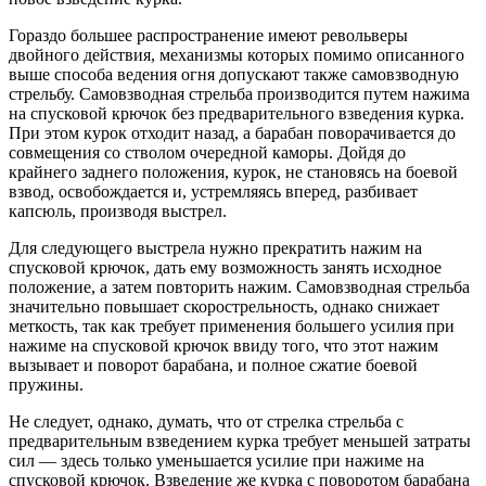
Гораздо большее распространение имеют револьверы
двойного действия, механизмы которых помимо описанного
выше способа ведения огня допускают также самовзводную
стрельбу. Самовзводная стрельба производится путем нажима
на спусковой крючок без предварительного взведения курка.
При этом курок отходит назад, а барабан поворачивается до
совмещения со стволом очередной каморы. Дойдя до
крайнего заднего положения, курок, не становясь на боевой
взвод, освобождается и, устремляясь вперед, разбивает
капсюль, производя выстрел.
Для следующего выстрела нужно прекратить нажим на
спусковой крючок, дать ему возможность занять исходное
положение, а затем повторить нажим. Самовзводная стрельба
значительно повышает скорострельность, однако снижает
меткость, так как требует применения большего усилия при
нажиме на спусковой крючок ввиду того, что этот нажим
вызывает и поворот барабана, и полное сжатие боевой
пружины.
Не следует, однако, думать, что от стрелка стрельба с
предварительным взведением курка требует меньшей затраты
сил — здесь только уменьшается усилие при нажиме на
спусковой крючок. Взведение же курка с поворотом барабана