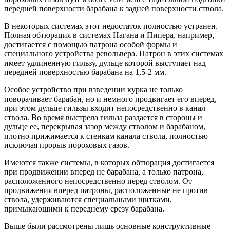
передней поверхности барабана к задней поверхности ствола.
В некоторых системах этот недостаток полностью устранен.
Полная обтюрация в системах Нагана и Пипера, например,
достигается с помощью патрона особой формы и
специального устройства револьвера. Патрон в этих системах
имеет удлиненную гильзу, дульце которой выступает над
передней поверхностью барабана на 1,5-2 мм.
Особое устройство при взведении курка не только
поворачивает барабан, но и немного продвигает его вперед,
при этом дульце гильзы входит непосредственно в канал
ствола. Во время выстрела гильза раздается в стороны и
дульце ее, перекрывая зазор между стволом и барабаном,
плотно прижимается к стенкам канала ствола, полностью
исключая прорыв пороховых газов.
Имеются также системы, в которых обтюрация достигается
при продвижении вперед не барабана, а только патрона,
расположенного непосредственно перед стволом. От
продвижения вперед патроны, расположенные не против
ствола, удерживаются специальными щитками,
примыкающими к переднему срезу барабана.
Выше были рассмотрены лишь основные конструктивные