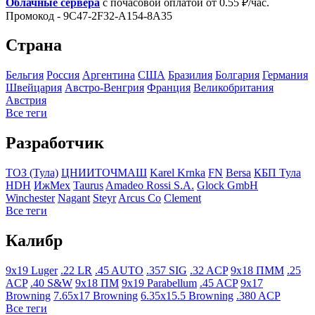
Облачные сервера
с почасовой оплатой от 0.55 ₽/час.
Промокод - 9C47-2F32-A154-8A35
Страна
Бельгия
Росcия
Аргентина
США
Бразилия
Болгария
Германия
Швейцария
Австро-Венгрия
Франция
Великобритания
Австрия
Все теги
Разработчик
ТОЗ (Тула)
ЦНИИТОЧМАШ
Karel Krnka
FN
Bersa
КБП Тула
HDH
ИжМех
Taurus
Amadeo Rossi S.A.
Glock GmbH
Winchester
Nagant
Steyr
Arcus Co
Clement
Все теги
Калибр
9x19 Luger
.22 LR
.45 AUTO
.357 SIG
.32 ACP
9x18 ПММ
.25
ACP
.40 S&W
9x18 ПМ
9x19 Parabellum
.45 ACP
9x17
Browning
7.65x17 Browning
6.35x15.5 Browning
.380 ACP
Все теги