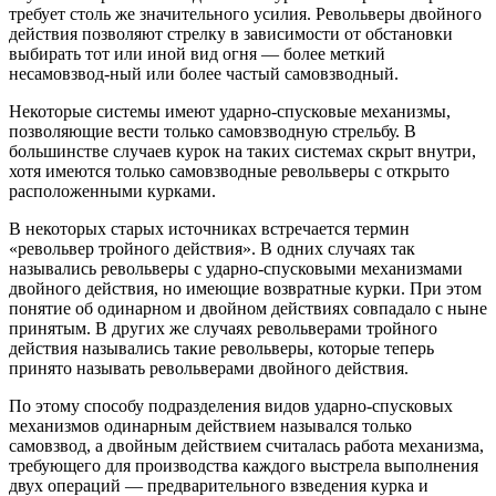
требует столь же значительного усилия. Револьверы двойного
действия позволяют стрелку в зависимости от обстановки
выбирать тот или иной вид огня — более меткий
несамовзвод-ный или более частый самовзводный.
Некоторые системы имеют ударно-спусковые механизмы,
позволяющие вести только самовзводную стрельбу. В
большинстве случаев курок на таких системах скрыт внутри,
хотя имеются только самовзводные револьверы с открыто
расположенными курками.
В некоторых старых источниках встречается термин
«револьвер тройного действия». В одних случаях так
назывались револьверы с ударно-спусковыми механизмами
двойного действия, но имеющие возвратные курки. При этом
понятие об одинарном и двойном действиях совпадало с ныне
принятым. В других же случаях револьверами тройного
действия назывались такие револьверы, которые теперь
принято называть револьверами двойного действия.
По этому способу подразделения видов ударно-спусковых
механизмов одинарным действием назывался только
самовзвод, а двойным действием считалась работа механизма,
требующего для производства каждого выстрела выполнения
двух операций — предварительного взведения курка и