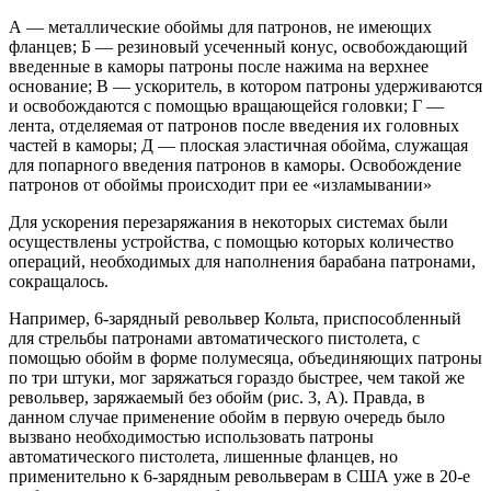
А — металлические обоймы для патронов, не имеющих
фланцев; Б — резиновый усеченный конус, освобождающий
введенные в каморы патроны после нажима на верхнее
основание; В — ускоритель, в котором патроны удерживаются
и освобождаются с помощью вращающейся головки; Г —
лента, отделяемая от патронов после введения их головных
частей в каморы; Д — плоская эластичная обойма, служащая
для попарного введения патронов в каморы. Освобождение
патронов от обоймы происходит при ее «изламывании»
Для ускорения перезаряжания в некоторых системах были
осуществлены устройства, с помощью которых количество
операций, необходимых для наполнения барабана патронами,
сокращалось.
Например, 6-зарядный револьвер Кольта, приспособленный
для стрельбы патронами автоматического пистолета, с
помощью обойм в форме полумесяца, объединяющих патроны
по три штуки, мог заряжаться гораздо быстрее, чем такой же
револьвер, заряжаемый без обойм (рис. 3, А). Правда, в
данном случае применение обойм в первую очередь было
вызвано необходимостью использовать патроны
автоматического пистолета, лишенные фланцев, но
применительно к 6-зарядным револьверам в США уже в 20-е