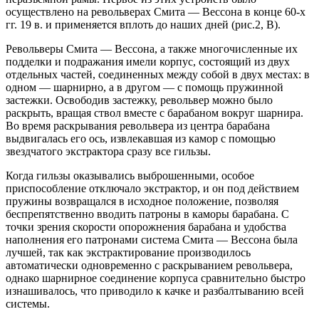
осуществлено на револьверах Смита — Вессона в конце 60-х
гг. 19 в. и применяется вплоть до наших дней (рис.2, В).
Револьверы Смита — Вессона, а также многочисленные их
подделки и подражания имели корпус, состоящий из двух
отдельных частей, соединенных между собой в двух местах: в
одном — шарнирно, а в другом — с помощь пружинной
застежки. Освободив застежку, револьвер можно было
раскрыть, вращая ствол вместе с барабаном вокруг шарнира.
Во время раскрывания револьвера из центра барабана
выдвигалась его ось, извлекавшая из камор с помощью
звездчатого экстрактора сразу все гильзы.
Когда гильзы оказывались выброшенными, особое
приспособление отключало экстрактор, и он под действием
пружины возвращался в исходное положение, позволяя
беспрепятственно вводить патроны в каморы барабана. С
точки зрения скорости опорожнения барабана и удобства
наполнения его патронами система Смита — Вессона была
лучшей, так как экстрактирование производилось
автоматически одновременно с раскрыванием револьвера,
однако шарнирное соединение корпуса сравнительно быстро
изнашивалось, что приводило к качке и разбалтыванию всей
системы.