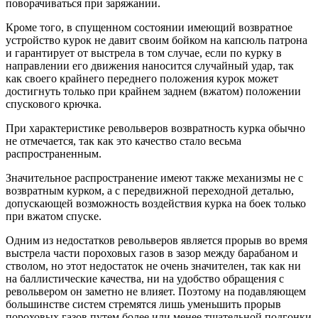
поворачиваться при заряжании.
Кроме того, в спущенном состоянии имеющий возвратное
устройство курок не давит своим бойком на капсюль патрона
и гарантирует от выстрела в том случае, если по курку в
направлении его движения наносится случайный удар, так
как своего крайнего переднего положения курок может
достигнуть только при крайнем заднем (вжатом) положении
спускового крючка.
При характеристике револьверов возвратность курка обычно
не отмечается, так как это качество стало весьма
распространенным.
Значительное распространение имеют также механизмы не с
возвратным курком, а с передвижной переходной деталью,
допускающей возможность воздействия курка на боек только
при вжатом спуске.
Одним из недостатков револьверов является прорыв во время
выстрела части пороховых газов в зазор между барабаном и
стволом, но этот недостаток не очень значителен, так как ни
на баллистические качества, ни на удобство обращения с
револьвером он заметно не влияет. Поэтому на подавляющем
большинстве систем стремятся лишь уменьшить прорыв
пороховых газов путем более или менее тщательной подгонки