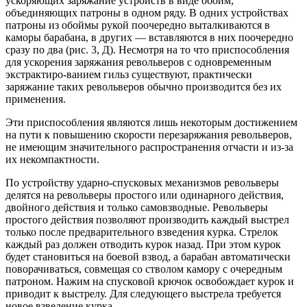
ускоряющих заряжание устройств в виде обойм,
объединяющих патроны в одном ряду. В одних устройствах
патроны из обоймы рукой поочередно выталкиваются в
каморы барабана, в других — вставляются в них поочередно
сразу по два (рис. 3, Д). Несмотря на то что приспособления
для ускорения заряжания револьверов с одновременным
экстрактиро-ванием гильз существуют, практически
заряжание таких револьверов обычно производится без их
применения.
Эти приспособления являются лишь некоторым достижением
на пути к повышению скорости перезаряжания револьверов,
не имеющим значительного распространения отчасти и из-за
их некомпактности.
По устройству ударно-спусковых механизмов револьверы
делятся на револьверы простого или одинарного действия,
двойного действия и только самовзводные. Револьверы
простого действия позволяют производить каждый выстрел
только после предварительного взведения курка. Стрелок
каждый раз должен отводить курок назад. При этом курок
будет становиться на боевой взвод, а барабан автоматически
поворачиваться, совмещая со стволом камору с очередным
патроном. Нажим на спусковой крючок освобождает курок и
приводит к выстрелу. Для следующего выстрела требуется
новое взведение курка.