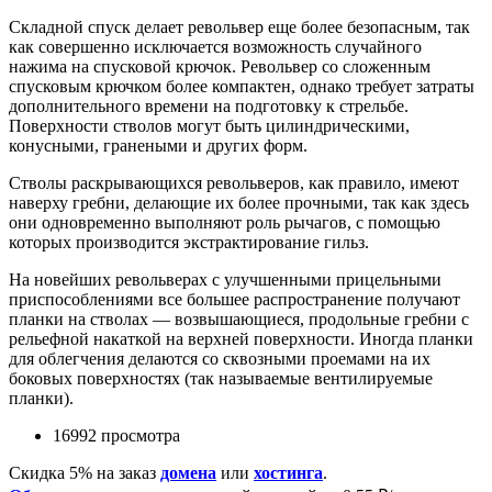
Складной спуск делает револьвер еще более безопасным, так
как совершенно исключается возможность случайного
нажима на спусковой крючок. Револьвер со сложенным
спусковым крючком более компактен, однако требует затраты
дополнительного времени на подготовку к стрельбе.
Поверхности стволов могут быть цилиндрическими,
конусными, гранеными и других форм.
Стволы раскрывающихся револьверов, как правило, имеют
наверху гребни, делающие их более прочными, так как здесь
они одновременно выполняют роль рычагов, с помощью
которых производится экстрактирование гильз.
На новейших револьверах с улучшенными прицельными
приспособлениями все большее распространение получают
планки на стволах — возвышающиеся, продольные гребни с
рельефной накаткой на верхней поверхности. Иногда планки
для облегчения делаются со сквозными проемами на их
боковых поверхностях (так называемые вентилируемые
планки).
16992 просмотра
Скидка 5% на заказ
домена
или
хостинга
.