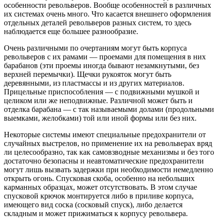
особенности револьверов. Вообще особенностей в различных
их системах очень много. Что касается внешнего оформления
отдельных деталей револьверов разных систем, то здесь
наблюдается еще большее разнообразие.
Очень различными по очертаниям могут быть корпуса
револьверов с их рамами — проемами для помещения в них
барабанов (эти проемы иногда бывают незамкнутыми, без
верхней перемычки). Щечки рукояток могут быть
деревянными, из пластмассы и из других материалов.
Прицельные приспособления — с подвижными мушкой и
целиком или же неподвижные. Различной может быть и
отделка барабана — с так называемыми долами (продольными
выемками, желобками) той или иной формы или без них.
Некоторые системы имеют специальные предохранители от
случайных выстрелов, но применение их на револьверах вряд
ли целесообразно, так как самовзводные механизмы и без того
достаточно безопасны и неавтоматические предохранители
могут лишь вызвать задержки при необходимости немедленно
открыть огонь. Спусковая скоба, особенно на небольших
карманных образцах, может отсутствовать. В этом случае
спусковой крючок монтируется либо в приливе корпуса,
имеющего вид соска (сосковый спуск), либо делается
складным и может прижиматься к корпусу револьвера.