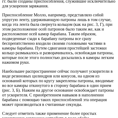
гг. были созданы приспособления, служившие исключительно
для ускорения заряжания.
Приспособление Молло, например, представляло собой
упругую ленту, удерживающую патроны лишь в том случае,
когда эта лента была свернута кольцом (как на рис. 3, Г), при
этом расположение осей патронов было таким же, как и
расположение осей камор барабана. Таким образом,
подведенные сзади к барабану патроны все сразу
беспрепятственно входили своими головными частями в
каморы барабана. Путем сдвигания простейшей застежки
кольцо размыкалось и разворачивалось, освобождая патроны,
которые после этого полностью досылались в каморы легким
нажимом руки.
Наибольшее распространение сейчас получают ускорители в
виде резиновых цилиндров или конусов, на одном из
оснований которых по кругу закреплены патроны, вводимые
во все каморы откинутого в сторону барабана в один прием
(рис. 3, Б). Нажим на другое основание освобождает патроны
от ускорителя. С приобретением навыков в наполнении
барабана с помощью таких приспособлений эта операция
может производиться в считанные секунды.
Следует отметить также применение более простых