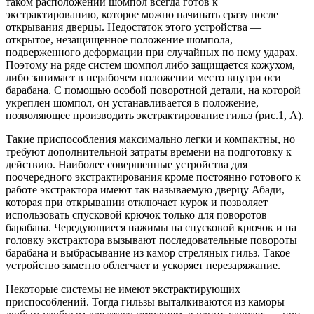
таком расположении шомпол всегда готов к
экстрактированию, которое можно начинать сразу после
открывания дверцы. Недостаток этого устройства —
открытое, незащищенное положение шомпола,
подверженного деформации при случайных по нему ударах.
Поэтому на ряде систем шомпол либо защищается кожухом,
либо занимает в нерабочем положении место внутри оси
барабана. С помощью особой поворотной детали, на которой
укреплен шомпол, он устанавливается в положение,
позволяющее производить экстрактирование гильз (рис.1, А).
Такие приспособления максимально легки и компактны, но
требуют дополнительной затраты времени на подготовку к
действию. Наиболее совершенные устройства для
поочередного экстрактирования кроме постоянно готового к
работе экстрактора имеют так называемую дверцу Абади,
которая при открывании отключает курок и позволяет
использовать спусковой крючок только для поворотов
барабана. Чередующиеся нажимы на спусковой крючок и на
головку экстрактора вызывают последовательные повороты
барабана и выбрасывание из камор стреляных гильз. Такое
устройство заметно облегчает и ускоряет перезаряжание.
Некоторые системы не имеют экстрактирующих
приспособлений. Тогда гильзы выталкиваются из каморы