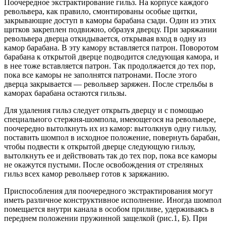
Поочередное экстрактирование гильз. На корпусе каждого
револьвера, как правило, смонтированы особые щитки,
закрывающие доступ в каморы барабана сзади. Один из этих
щитков закреплен подвижно, образуя дверцу. При заряжании
револьвера дверца откидывается, открывая вход в одну из
камор барабана. В эту камору вставляется патрон. Поворотом
барабана к открытой дверце подводится следующая камора, и
в нее тоже вставляется патрон. Так продолжается до тех пор,
пока все каморы не заполнятся патронами. После этого
дверца закрывается — револьвер заряжен. После стрельбы в
каморах барабана остаются гильзы.
Для удаления гильз следует открыть дверцу и с помощью
специального стержня-шомпола, имеющегося на револьвере,
поочередно вытолкнуть их из камор: вытолкнув одну гильзу,
поставить шомпол в исходное положение, повернуть барабан,
чтобы подвести к открытой дверце следующую гильзу,
вытолкнуть ее и действовать так до тех пор, пока все каморы
не окажутся пустыми. После освобождения от стреляных
гильз всех камор револьвер готов к заряжанию.
Приспособления для поочередного экстрактирования могут
иметь различное конструктивное исполнение. Иногда шомпол
помещается внутри канала в особом приливе, удерживаясь в
переднем положении пружинной защелкой (рис.1, Б). При