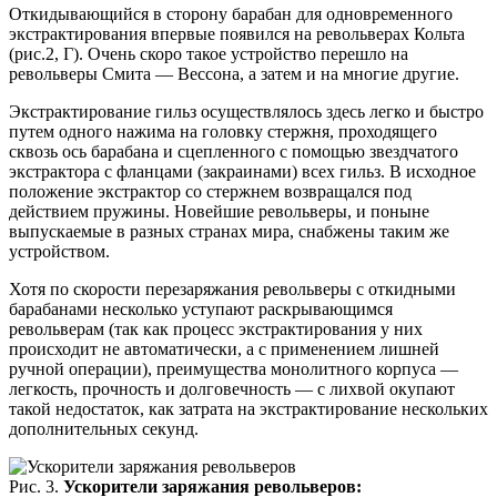
Откидывающийся в сторону барабан для одновременного
экстрактирования впервые появился на револьверах Кольта
(рис.2, Г). Очень скоро такое устройство перешло на
револьверы Смита — Вессона, а затем и на многие другие.
Экстрактирование гильз осуществлялось здесь легко и быстро
путем одного нажима на головку стержня, проходящего
сквозь ось барабана и сцепленного с помощью звездчатого
экстрактора с фланцами (закраинами) всех гильз. В исходное
положение экстрактор со стержнем возвращался под
действием пружины. Новейшие револьверы, и поныне
выпускаемые в разных странах мира, снабжены таким же
устройством.
Хотя по скорости перезаряжания револьверы с откидными
барабанами несколько уступают раскрывающимся
револьверам (так как процесс экстрактирования у них
происходит не автоматически, а с применением лишней
ручной операции), преимущества монолитного корпуса —
легкость, прочность и долговечность — с лихвой окупают
такой недостаток, как затрата на экстрактирование нескольких
дополнительных секунд.
Рис. 3.
Ускорители заряжания револьверов: