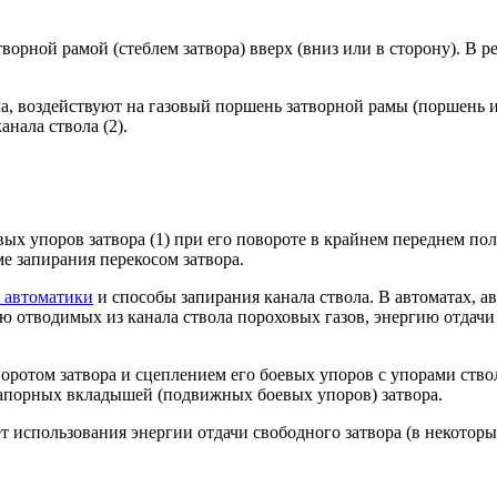
орной рамой (стеблем затвора) вверх (вниз или в сторону). В ре
, воздействуют на газовый поршень затворной рамы (поршень и т
нала ствола (2).
евых упоров затвора (1) при его повороте в крайнем переднем п
е запирания перекосом затвора.
 автоматики
и способы запирания канала ствола. В автоматах, 
 отводимых из канала ствола пороховых газов, энергию отдачи 
ротом затвора и сцеплением его боевых упоров с упорами ствол
апорных вкладышей (подвижных боевых упоров) затвора.
т использования энергии отдачи свободного затвора (в некоторы