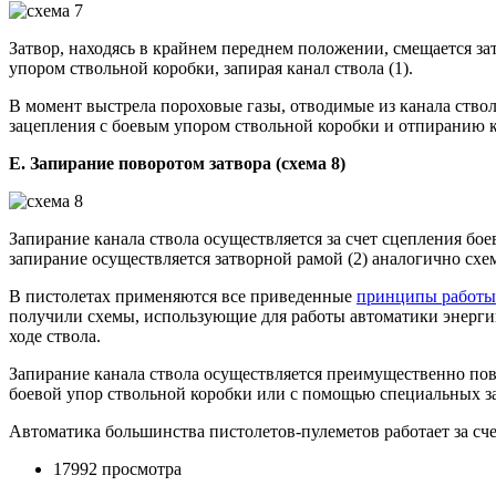
Затвор, находясь в крайнем переднем положении, смещается затв
упором ствольной коробки, запирая канал ствола (1).
В момент выстрела пороховые газы, отводимые из канала ствола
зацепления с боевым упором ствольной коробки и отпиранию ка
Е. Запирание поворотом затвора (схема 8)
Запирание канала ствола осуществляется за счет сцепления бо
запирание осуществляется затворной рамой (2) аналогично схем
В пистолетах применяются все приведенные
принципы работы
получили схемы, использующие для работы автоматики энергию
ходе ствола.
Запирание канала ствола осуществляется преимущественно пово
боевой упор ствольной коробки или с помощью специальных з
Автоматика большинства пистолетов-пулеметов работает за сче
17992 просмотра