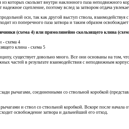
 из которых скользит внутри наклонного паза неподвижного корп
 надежное сцепление, поэтому вслед за затвором отдача увлекает
родольной оси, так как другой выступ ствола, взаимодействуя 
дит из поперечного паза затвора и таким образом освобождает 
чинки (схема 4) или прямолинейно скользящего клина (схем
ипу, существует довольно много. Все они основаны на том, что
ижных частей в результате взаимодействия с неподвижным корпу
 сзади рычагами, соединенными со ствольной коробкой (предст
 рычагами и ствол со ствольной коробкой. Вскоре после начала
сходит освобождение затвора и дальнейший его отход.