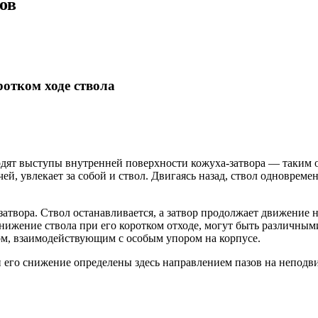
ов
отком ходе ствола
одят выступы внутренней поверхности кожуха-затвора — таким о
чей, увлекает за собой и ствол. Двигаясь назад, ствол одноврем
атвора. Ствол останавливается, а затвор продолжает движение 
ижение ствола при его коротком отходе, могут быть различными.
ом, взаимодействующим с особым упором на корпусе.
 и его снижение определены здесь направлением пазов на неподв