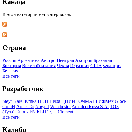
Канада
В этой категории нет материалов.
Страна
Росcия
Аргентина
Австро-Венгрия
Австрия
Бразилия
Болгария
Великобритания
Чехия
Германия
США
Франция
Бельгия
Все теги
Разработчик
Steyr
Karel Krnka
HDH
Bersa
ЦНИИТОЧМАШ
ИжМех
Glock
GmbH
Arcus Co
Nagant
Winchester
Amadeo Rossi S.A.
ТОЗ
(Тула)
Taurus
FN
КБП Тула
Clement
Все теги
Калибр