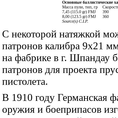
Основные баллистические х
Масса пули, тип, гр
Скорость
7,45 (115.0 gr) FMJ
390
8,00 (123.5 gr) FMJ
360
Source(s) C.I.P.
С некоторой натяжкой мож
патронов калибра 9х21 мм 
на фабрике в г. Шпандау 
патронов для проекта пру
пистолета.
В 1910 году Германская ф
оружия и боеприпасов изг