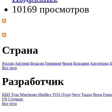
10169 просмотров
Страна
Росcия
Австрия
Бельгия
Германия
Чехия
Болгария
Аргентина
Б
Все теги
Разработчик
КБП Тула
Winchester
ИжМех
ТОЗ (Тула)
Steyr
Taurus
Bersa
Franz
FN
Стечкин
Все теги