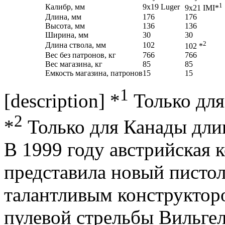
1
Калибр, мм
9x19 Luger
9x21 IMI*
Длина, мм
176
176
Высота, мм
136
136
Ширина, мм
30
30
2
Длина ствола, мм
102
102 *
Вес без патронов, кг
766
766
Вес магазина, кг
85
85
Емкость магазина, патронов
15
15
1
[description] *
Только для
2
*
Только для Канады длина
В 1999 году австрийская 
представила новый пистол
талантливым конструктор
пулевой стрельбы Вильге