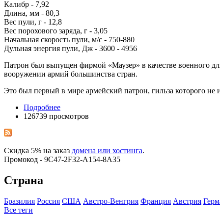
Калибр - 7,92
Длина, мм - 80,3
Вес пули, г - 12,8
Вес порохового заряда, г - 3,05
Начальная скорость пули, м/с - 750-880
Дульная энергия пули, Дж - 3600 - 4956
Патрон был выпущен фирмой «Маузер» в качестве военного для 
вооружении армий большинства стран.
Это был первый в мире армейский патрон, гильза которого не
Подробнее
126739 просмотров
Скидка 5% на заказ
домена или хостинга
.
Промокод - 9C47-2F32-A154-8A35
Страна
Бразилия
Росcия
США
Австро-Венгрия
Франция
Австрия
Герм
Все теги