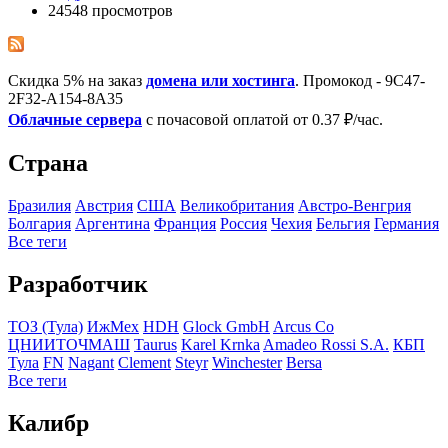
24548 просмотров
Скидка 5% на заказ
домена или хостинга
. Промокод - 9C47-
2F32-A154-8A35
Облачные сервера
с почасовой оплатой от 0.37 ₽/час.
Страна
Бразилия
Австрия
США
Великобритания
Австро-Венгрия
Болгария
Аргентина
Франция
Росcия
Чехия
Бельгия
Германия
Все теги
Разработчик
ТОЗ (Тула)
ИжМех
HDH
Glock GmbH
Arcus Co
ЦНИИТОЧМАШ
Taurus
Karel Krnka
Amadeo Rossi S.A.
КБП
Тула
FN
Nagant
Clement
Steyr
Winchester
Bersa
Все теги
Калибр