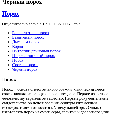
Черный порох
Порох
Опубликовано admin в Вс, 05/03/2009 - 17:57
Баллиститный порох
Бездымный порох
Дымным порох
Кордит
Нитроглицериновый порох
Пироксилиновый порох
Порох
Состав пороха
Черный порох
Порох
Порох – основа огнестрельного оружия, химическая смесь,
совершившая революцию в военном деле. Первое известное
человечеству взрывчатое вещество. Первые документальные
свидетельства об использовании селитры китайскими
исследователями относятся к V веку нашей эры. Однако
изготовлять порох из смеси серы, селитры и древесного угля