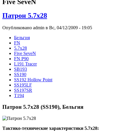
Five SeveN
Патрон 5.7x28
Опубликовано admin в Вс, 04/12/2009 - 19:05
Бельгия
FN
5.7х28
Five SeveN
FN P90
L191 Tracer
SB193
SS190
SS192 Hollow Point
SS195LF
SS197SR
T194
Патрон 5.7x28 (SS190), Бельгия
Тактико-технические характеристики 5.7х28: