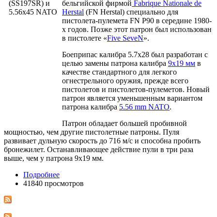
бельгийской фирмой
Fabrique Nationale de
Herstal
(FN Herstal) специально для
пистолета-пулемета FN P90 в середине 1980-
х годов. Позже этот патрон был использован
в пистолете «
Five SeveN
».
Боеприпас калибра 5.7x28 был разработан с
целью замены патрона калибра
9х19 мм
в
качестве стандартного для легкого
огнестрельного оружия, прежде всего
пистолетов и пистолетов-пулеметов. Новый
патрон является уменьшенным вариантом
патрона калибра
5.56 mm NATO
.
Патрон обладает большей пробивной
мощностью, чем другие пистолетные патроны. Пуля
развивает дульную скорость до 716 м/с и способна пробить
бронежилет. Останавливающее действие пули в три раза
выше, чем у патрона 9х19 мм.
Подробнее
41840 просмотров