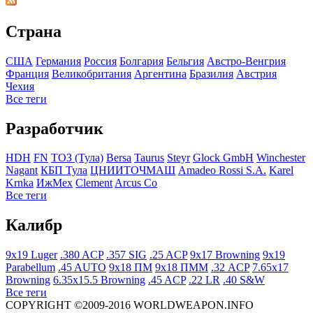
Страна
США
Германия
Росcия
Болгария
Бельгия
Австро-Венгрия
Франция
Великобритания
Аргентина
Бразилия
Австрия
Чехия
Все теги
Разработчик
HDH
FN
ТОЗ (Тула)
Bersa
Taurus
Steyr
Glock GmbH
Winchester
Nagant
КБП Тула
ЦНИИТОЧМАШ
Amadeo Rossi S.A.
Karel
Krnka
ИжМех
Clement
Arcus Co
Все теги
Калибр
9x19 Luger
.380 ACP
.357 SIG
.25 ACP
9x17 Browning
9x19
Parabellum
.45 AUTO
9x18 ПМ
9x18 ПММ
.32 ACP
7.65x17
Browning
6.35x15.5 Browning
.45 ACP
.22 LR
.40 S&W
Все теги
COPYRIGHT ©2009-2016 WORLDWEAPON.INFO