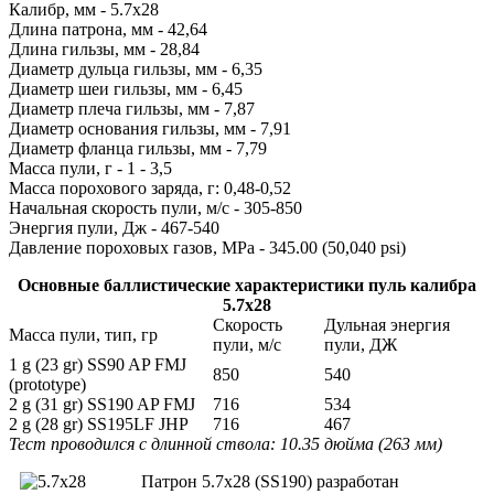
Калибр, мм - 5.7х28
Длина патрона, мм - 42,64
Длина гильзы, мм - 28,84
Диаметр дульца гильзы, мм - 6,35
Диаметр шеи гильзы, мм - 6,45
Диаметр плеча гильзы, мм - 7,87
Диаметр основания гильзы, мм - 7,91
Диаметр фланца гильзы, мм - 7,79
Масса пули, г - 1 - 3,5
Масса порохового заряда, г: 0,48-0,52
Начальная скорость пули, м/с - 305-850
Энергия пули, Дж - 467-540
Давление пороховых газов, MPa - 345.00 (50,040 psi)
Основные баллистические характеристики пуль калибра
5.7х28
Скорость
Дульная энергия
Масса пули, тип, гр
пули, м/с
пули, ДЖ
1 g (23 gr) SS90 AP FMJ
850
540
(prototype)
2 g (31 gr) SS190 AP FMJ
716
534
2 g (28 gr) SS195LF JHP
716
467
Тест проводился с длинной ствола: 10.35 дюйма (263 мм)
Патрон 5.7x28 (SS190) разработан