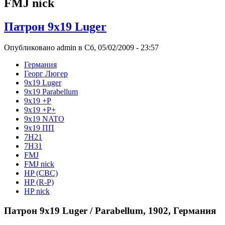
FMJ nick
Патрон 9x19 Luger
Опубликовано admin в Сб, 05/02/2009 - 23:57
Германия
Георг Люгер
9x19 Luger
9x19 Parabellum
9х19 +Р
9х19 +Р+
9х19 NATO
9х19 ПП
7H21
7H31
FMJ
FMJ nick
HP (CBC)
HP (R-P)
HP nick
Патрон 9x19 Luger / Parabellum, 1902, Германия