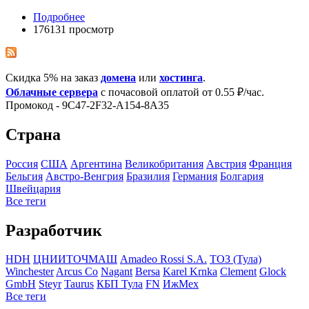
Подробнее
176131 просмотр
Скидка 5% на заказ
домена
или
хостинга
.
Облачные сервера
с почасовой оплатой от 0.55 ₽/час.
Промокод - 9C47-2F32-A154-8A35
Страна
Росcия
США
Аргентина
Великобритания
Австрия
Франция
Бельгия
Австро-Венгрия
Бразилия
Германия
Болгария
Швейцария
Все теги
Разработчик
HDH
ЦНИИТОЧМАШ
Amadeo Rossi S.A.
ТОЗ (Тула)
Winchester
Arcus Co
Nagant
Bersa
Karel Krnka
Clement
Glock
GmbH
Steyr
Taurus
КБП Тула
FN
ИжМех
Все теги