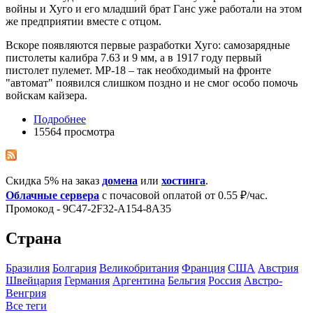
войны и Хуго и его младший брат Ганс уже работали на этом
же предприятии вместе с отцом.
Вскоре появляются первые разработки Хуго: самозарядные
пистолеты калибра 7.63 и 9 мм, а в 1917 году первый
пистолет пулемет. MP-18 – так необходимый на фронте
"автомат" появился слишком поздно и не смог особо помочь
войскам кайзера.
Подробнее
15564 просмотра
Скидка 5% на заказ
домена
или
хостинга
.
Облачные сервера
с почасовой оплатой от 0.55 ₽/час.
Промокод - 9C47-2F32-A154-8A35
Страна
Бразилия
Болгария
Великобритания
Франция
США
Австрия
Швейцария
Германия
Аргентина
Бельгия
Росcия
Австро-
Венгрия
Все теги