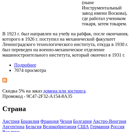
(ныне
Инструментальный
завод имени Воскова),
где работал учеником
токаря, затем токарем.
В 1923 г. был направлен на учебу на рабфак, после окончания,
которого в 1926 г. поступил на механический факультет
Ленинградского технологического института, откуда в 1930 г.
был переведен на военно-механическое отделение
машиностроительного института, который окончил в 1931 г.
Подробнее
7074 просмотра
Скидка 5% на заказ
домена или хостинга
.
Промокод - 9C47-2F32-A154-8A35
Страна
Австрия
Бразилия
Франция
Чехия
Болгария
Австро-Венгрия
Аргентина
Бельгия
Великобритания
США
Германия
Росcия
Все теги