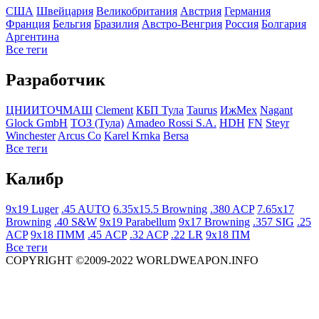
США
Швейцария
Великобритания
Австрия
Германия
Франция
Бельгия
Бразилия
Австро-Венгрия
Росcия
Болгария
Аргентина
Все теги
Разработчик
ЦНИИТОЧМАШ
Clement
КБП Тула
Taurus
ИжМех
Nagant
Glock GmbH
ТОЗ (Тула)
Amadeo Rossi S.A.
HDH
FN
Steyr
Winchester
Arcus Co
Karel Krnka
Bersa
Все теги
Калибр
9x19 Luger
.45 AUTO
6.35x15.5 Browning
.380 ACP
7.65x17
Browning
.40 S&W
9x19 Parabellum
9x17 Browning
.357 SIG
.25
ACP
9x18 ПММ
.45 ACP
.32 ACP
.22 LR
9x18 ПМ
Все теги
COPYRIGHT ©2009-2022 WORLDWEAPON.INFO