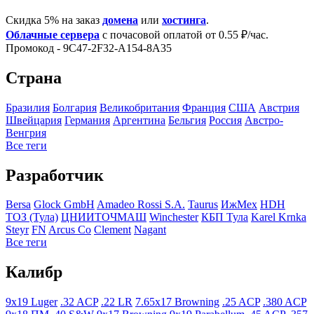
Скидка 5% на заказ
домена
или
хостинга
.
Облачные сервера
с почасовой оплатой от 0.55 ₽/час.
Промокод - 9C47-2F32-A154-8A35
Страна
Бразилия
Болгария
Великобритания
Франция
США
Австрия
Швейцария
Германия
Аргентина
Бельгия
Росcия
Австро-
Венгрия
Все теги
Разработчик
Bersa
Glock GmbH
Amadeo Rossi S.A.
Taurus
ИжМех
HDH
ТОЗ (Тула)
ЦНИИТОЧМАШ
Winchester
КБП Тула
Karel Krnka
Steyr
FN
Arcus Co
Clement
Nagant
Все теги
Калибр
9x19 Luger
.32 ACP
.22 LR
7.65x17 Browning
.25 ACP
.380 ACP