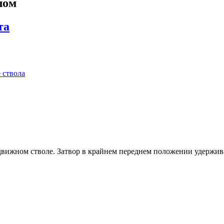
лом
та
 ствола
одвижном стволе. Затвор в крайнем переднем положении удержив