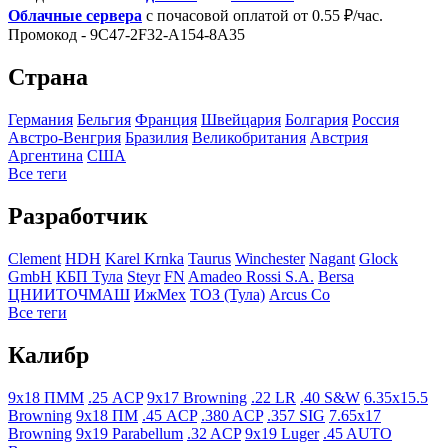
Облачные сервера
с почасовой оплатой от 0.55 ₽/час.
Промокод - 9C47-2F32-A154-8A35
Страна
Германия
Бельгия
Франция
Швейцария
Болгария
Росcия
Австро-Венгрия
Бразилия
Великобритания
Австрия
Аргентина
США
Все теги
Разработчик
Clement
HDH
Karel Krnka
Taurus
Winchester
Nagant
Glock
GmbH
КБП Тула
Steyr
FN
Amadeo Rossi S.A.
Bersa
ЦНИИТОЧМАШ
ИжМех
ТОЗ (Тула)
Arcus Co
Все теги
Калибр
9x18 ПММ
.25 ACP
9x17 Browning
.22 LR
.40 S&W
6.35x15.5
Browning
9x18 ПМ
.45 ACP
.380 ACP
.357 SIG
7.65x17
Browning
9x19 Parabellum
.32 ACP
9x19 Luger
.45 AUTO