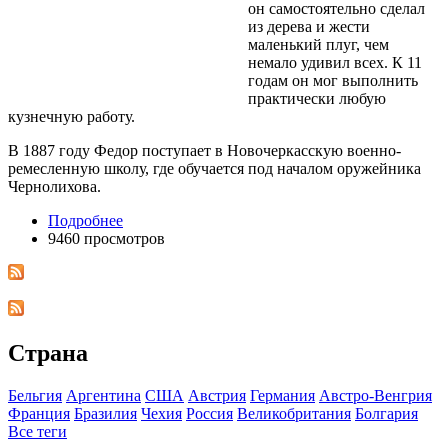
он самостоятельно сделал
из дерева и жести
маленький плуг, чем
немало удивил всех. К 11
годам он мог выполнить
практически любую
кузнечную работу.
В 1887 году Федор поступает в Новочеркасскую военно-
ремесленную школу, где обучается под началом оружейника
Чернолихова.
Подробнее
9460 просмотров
Страна
Бельгия
Аргентина
США
Австрия
Германия
Австро-Венгрия
Франция
Бразилия
Чехия
Росcия
Великобритания
Болгария
Все теги