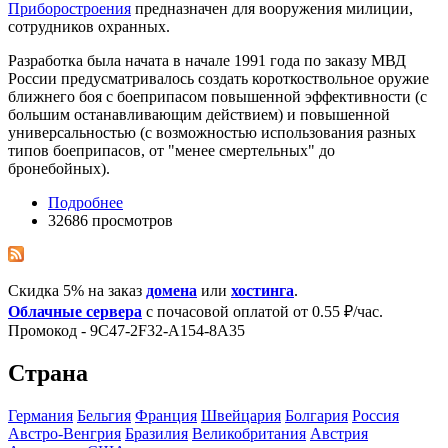
Приборостроения
предназначен для вооружения милиции,
сотрудников охранных.
Разработка была начата в начале 1991 года по заказу МВД
России предусматривалось создать короткоствольное оружие
ближнего боя с боеприпасом повышенной эффективности (с
большим останавливающим действием) и повышенной
универсальностью (с возможностью использования разных
типов боеприпасов, от "менее смертельных" до
бронебойных).
Подробнее
32686 просмотров
Скидка 5% на заказ
домена
или
хостинга
.
Облачные сервера
с почасовой оплатой от 0.55 ₽/час.
Промокод - 9C47-2F32-A154-8A35
Страна
Германия
Бельгия
Франция
Швейцария
Болгария
Росcия
Австро-Венгрия
Бразилия
Великобритания
Австрия