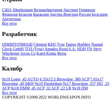
США
Швейцария
Великобритания
Австрия
Германия
Франция
Бельгия
Бразилия
Австро-Венгрия
Росcия
Болгария
Аргентина
Все теги
Разработчик
ЦНИИТОЧМАШ
Clement
КБП Тула
Taurus
ИжМех
Nagant
Glock GmbH
ТОЗ (Тула)
Amadeo Rossi S.A.
HDH
FN
Steyr
Winchester
Arcus Co
Karel Krnka
Bersa
Все теги
Калибр
9x19 Luger
.45 AUTO
6.35x15.5 Browning
.380 ACP
7.65x17
Browning
.40 S&W
9x19 Parabellum
9x17 Browning
.357 SIG
.25
ACP
9x18 ПММ
.45 ACP
.32 ACP
.22 LR
9x18 ПМ
Все теги
COPYRIGHT ©2009-2022 WORLDWEAPON.INFO