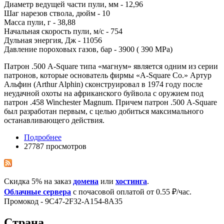
Диаметр ведущей части пули, мм - 12,96
Шаг нарезов ствола, дюйм - 10
Масса пули, г - 38,88
Начальная скорость пули, м/с - 754
Дульная энергия, Дж - 11056
Давление пороховых газов, бар - 3900 ( 390 МРа)
Патрон .500 A-Square типа «магнум» является одним из серии
патронов, которые основатель фирмы «А-Square Co.» Артур
Альфин (Arthur Alphin) сконструировал в 1974 году после
неудачной охоты на африканского буйвола с оружием под
патрон .458 Winchester Magnum. Причем патрон .500 A-Square
был разработан первым, с целью добиться максимального
останавливающего действия.
Подробнее
27787 просмотров
Скидка 5% на заказ
домена
или
хостинга
.
Облачные сервера
с почасовой оплатой от 0.55 ₽/час.
Промокод - 9C47-2F32-A154-8A35
Страна