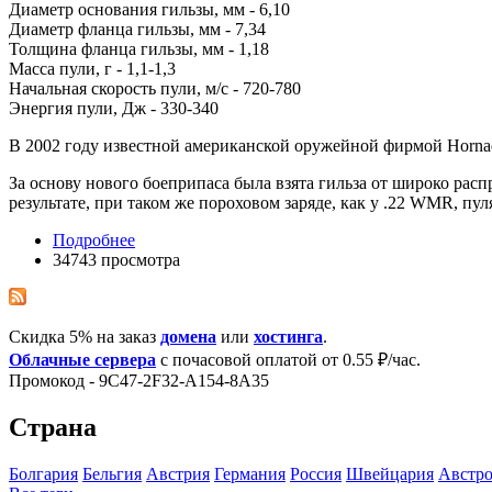
Диаметр основания гильзы, мм - 6,10
Диаметр фланца гильзы, мм - 7,34
Толщина фланца гильзы, мм - 1,18
Масса пули, г - 1,1-1,3
Начальная скорость пули, м/с - 720-780
Энергия пули, Дж - 330-340
В 2002 году известной американской оружейной фирмой Hornad
За основу нового боеприпаса была взята гильза от широко ра
результате, при таком же пороховом заряде, как у .22 WMR, п
Подробнее
34743 просмотра
Скидка 5% на заказ
домена
или
хостинга
.
Облачные сервера
с почасовой оплатой от 0.55 ₽/час.
Промокод - 9C47-2F32-A154-8A35
Страна
Болгария
Бельгия
Австрия
Германия
Росcия
Швейцария
Австро