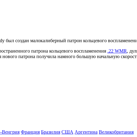
y был создан малокалиберный патрон кольцевого воспламенения
спространенного патрона кольцевого воспламенения
.22 WMR
, ду
уля нового патрона получила намного большую начальную скорост
-Венгрия
Франция
Бразилия
США
Аргентина
Великобритания