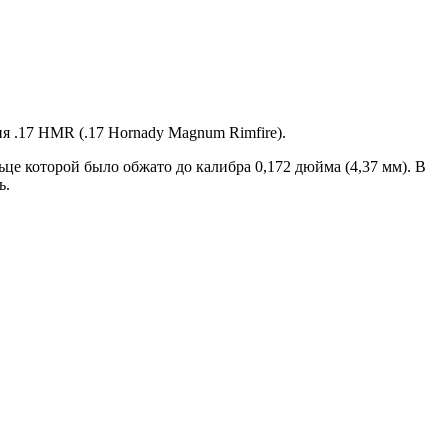
 .17 HMR (.17 Hornady Magnum Rimfire).
льце которой было обжато до калибра 0,172 дюйма (4,37 мм). В
ь.