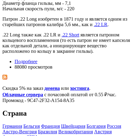
Диаметр фланца гильзы, мм - 7,1
Начальная скорость пули, м/с - 220
Патрон .22 Long изобретен в 1871 году и является одним из
старейших патронов калибра 5,6 мм., как и
.22 LR
.
.22 Long также как .22 LR и
.22 Short
является патроном
кольцевого воспламенения (то есть патрон не имеет капсюля
как отдельной детали, а инициирующее вещество
расположено по кольцу в закраине гильзы).
Подробнее
88080 просмотров
Скидка 5% на заказ
домена
или
хостинга
.
Облачные сервера
с почасовой оплатой от 0.55 ₽/час.
Промокод - 9C47-2F32-A154-8A35
Страна
Германия
Бельгия
Франция
Швейцария
Болгария
Росcия
Австро-Венгрия
Бразилия
Великобритания
Австрия