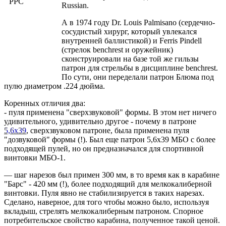
Russian.
А в 1974 году Dr. Louis Palmisano (сердечно-
сосудистый хирург, который увлекался
внутренней баллистикой) и Ferris Pindell
(стрелок benchrest и оружейник)
сконструировали на базе той же гильзы
патрон для стрельбы в дисциплине benchrest.
По сути, они переделали патрон Блюма под
пулю диаметром .224 дюйма.
Коренных отличия два:
- пуля применена "сверхзвуковой" формы. В этом нет ничего
удивительного, удивительно другое - почему в патроне
5,6х39
, сверхзвуковом патроне, была применена пуля
"дозвуковой" формы (!). Был еще патрон 5,6х39 МБО с более
подходящей пулей, но он предназначался для спортивной
винтовки МБО-1.
— шаг нарезов был примен 300 мм, в то время как в карабине
"Барс" - 420 мм (!), более подходящий для мелкокалиберной
винтовки. Пуля явно не стабилизируется в таких нарезах.
Сделано, наверное, для того чтобы можно было, используя
вкладыш, стрелять мелкокалиберным патроном. Спорное
потребительское свойство карабина, полученное такой ценой.