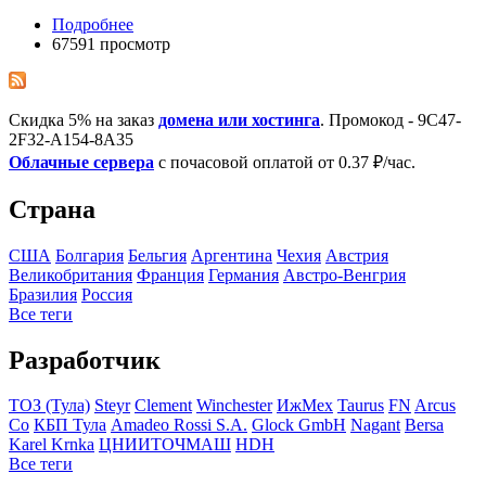
Подробнее
67591 просмотр
Скидка 5% на заказ
домена или хостинга
. Промокод - 9C47-
2F32-A154-8A35
Облачные сервера
с почасовой оплатой от 0.37 ₽/час.
Страна
США
Болгария
Бельгия
Аргентина
Чехия
Австрия
Великобритания
Франция
Германия
Австро-Венгрия
Бразилия
Росcия
Все теги
Разработчик
ТОЗ (Тула)
Steyr
Clement
Winchester
ИжМех
Taurus
FN
Arcus
Co
КБП Тула
Amadeo Rossi S.A.
Glock GmbH
Nagant
Bersa
Karel Krnka
ЦНИИТОЧМАШ
HDH
Все теги