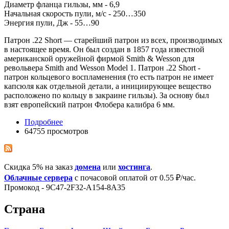
Диаметр фланца гильзы, мм - 6,9
Начальная скорость пули, м/с - 250…350
Энергия пули, Дж - 55…90
Патрон .22 Short — старейший патрон из всех, производимых
в настоящее время. Он был создан в 1857 года известной
американской оружейной фирмой Smith & Wesson для
револьвера Smith and Wesson Model 1. Патрон .22 Short -
патрон кольцевого воспламенения (то есть патрон не имеет
капсюля как отдельной детали, а инициирующее вещество
расположено по кольцу в закраине гильзы). За основу был
взят европейский патрон Флобера калибра 6 мм.
Подробнее
64755 просмотров
Скидка 5% на заказ
домена
или
хостинга
.
Облачные сервера
с почасовой оплатой от 0.55 ₽/час.
Промокод - 9C47-2F32-A154-8A35
Страна