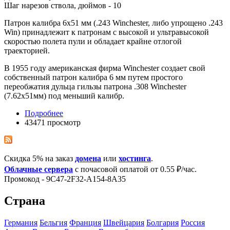
Шаг нарезов ствола, дюймов - 10
Патрон калибра 6х51 мм (.243 Winchester, либо упрощено .243
Win) принадлежит к патронам с высокой и ультравысокой
скоростью полета пули и обладает крайне отлогой
траекторией.
В 1955 году американская фирма Winchester создает свой
собственный патрон калибра 6 мм путем простого
переобжатия дульца гильзы патрона .308 Winchester
(7.62х51мм) под меньший калибр.
Подробнее
43471 просмотр
Скидка 5% на заказ
домена
или
хостинга
.
Облачные сервера
с почасовой оплатой от 0.55 ₽/час.
Промокод - 9C47-2F32-A154-8A35
Страна
Германия
Бельгия
Франция
Швейцария
Болгария
Росcия