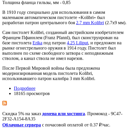
Толщина фланца гильзы, мм - 0,85
В 1910 году специально для использования в самом
маленьком автоматическом пистолете «Kolibri» был
разработан патрон центрального боя
2.7 mm Kolibri
(2.7x9 мм).
Сам пистолет Kolibri, созданный австрийским изобретателем
Францем Пфаннлем (Franz Pfannl), был сконструирован на
базе пистолета
Erika
под патрон
4.25 Liliput
, и предложен на
рынке огнестрельного оружия в 1914 году. Пистолет был
выполнен по схеме свободного затвора с неподвижным
стволом, а канал ствола не имел нарезов.
После Первой Мировой войны была предложена
модернизированная модель пистолета Kolibri,
использовавшего патрон калибра 3 mm Kolibri.
Подробнее
18165 просмотров
Скидка 5% на заказ
домена или хостинга
. Промокод - 9C47-
2F32-A154-8A35
Облачные сервера
с почасовой оплатой от 0.37 ₽/час.