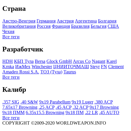
Страна
Австро-Венгрия
Германия
Австрия
Аргентина
Болгария
Великобритания
Росcия
Франция
Бразилия
Бельгия
США
Чехия
Все теги
Разработчик
HDH
КБП Тула
Bersa
Glock GmbH
Arcus Co
Nagant
Karel
Krnka
ИжМех
Winchester
ЦНИИТОЧМАШ
Steyr
FN
Clement
Amadeo Rossi S.A.
ТОЗ (Тула)
Taurus
Все теги
Калибр
.357 SIG
.40 S&W
9x19 Parabellum
9x19 Luger
.380 ACP
7.65x17 Browning
.25 ACP
.45 ACP
.32 ACP
9x17 Browning
9x18 ПММ
6.35x15.5 Browning
9x18 ПМ
.22 LR
.45 AUTO
Все теги
COPYRIGHT ©2009-2020 WORLDWEAPON.INFO