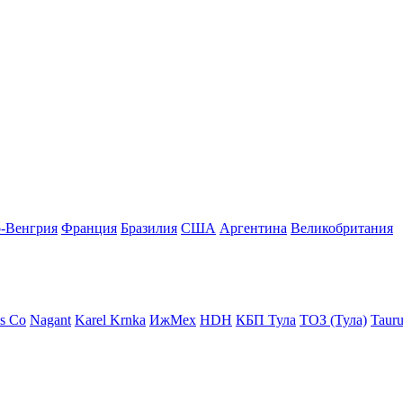
-Венгрия
Франция
Бразилия
США
Аргентина
Великобритания
s Co
Nagant
Karel Krnka
ИжМех
HDH
КБП Тула
ТОЗ (Тула)
Tauru