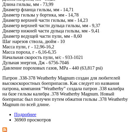
Длина гильзы, мм - 73,99
Диаметр фланца гильзы, мм - 14,71
Диаметр гильзы у бортика, мм - 14,78
Диаметр верхней части гильзы, мм - 14,23
Диаметр верхней части дульца гильзы, мм - 9,37
Диаметр нижней части дульца гильзы, мм - 9,41
Диаметр ведущей части пули, мм - 8,60
Шаг нарезов ствола, дюйм - 10
Масса пули, г - 12,96-16,2
Масса пороха, г - 6,16-6,35
Начальная скорость пули, м/с - 933-1021
Дульная энергия, Дж - 6756-7046
Давление пороховых газов, МРа - 440 (63,817 psi)
Патрон .338-378 Weatherby Magnum создан для любителей
высокоскоростных боеприпасов. Как следует из названия
патрона, компания "Weatherby" создала патрон .338 калибра
на базе гильзы калибра .378 Weatherby Magnum. Новый
боеприпас был получен путем обжатия гильзы .378 Weatherby
Magnum по всей длине.
Подробнее
36969 просмотров