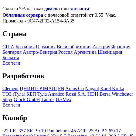
Скидка 5% на заказ
домена
или
хостинга
.
Облачные сервера
с почасовой оплатой от 0.55 ₽/час.
Промокод - 9C47-2F32-A154-8A35
Страна
США
Бразилия
Германия
Великобритания
Австрия
Франция
Болгария
Австро-Венгрия
Росcия
Аргентина
Швейцария
Бельгия
Все теги
Разработчик
Clement
ЦНИИТОЧМАШ
FN
Arcus Co
Nagant
Karel Krnka
ТОЗ (Тула)
КБП Тула
Amadeo Rossi S.A.
HDH
Bersa
Winchester
Steyr
Glock GmbH
Taurus
ИжМех
Все теги
Калибр
.22 LR
.357 SIG
9x19 Parabellum
.45 ACP
.25 ACP
7.65x17