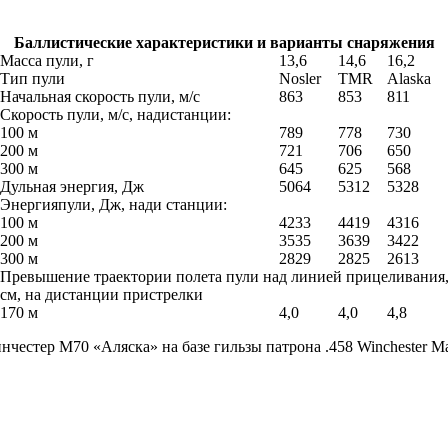
Баллистические характеристики и варианты снаряжения
Масса пули, г
13,6
14,6
16,2
Тип пули
Nosler
TMR
Alaska
Начальная скорость пули, м/с
863
853
811
Скорость пули, м/с, надистанции:
100 м
789
778
730
200 м
721
706
650
300 м
645
625
568
Дульная энергия, Дж
5064
5312
5328
Энергияпули, Дж, нади станции:
100 м
4233
4419
4316
200 м
3535
3639
3422
300 м
2829
2825
2613
Превышение траектории полета пули над линией прицеливания
см, на дистанции пристрелки
170 м
4,0
4,0
4,8
нчестер М70 «Аляска» на базе гильзы патрона .458 Winchester M