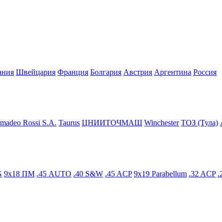
ания
Швейцария
Франция
Болгария
Австрия
Аргентина
Росcия
madeo Rossi S.A.
Taurus
ЦНИИТОЧМАШ
Winchester
ТОЗ (Тула)
G
9x18 ПМ
.45 AUTO
.40 S&W
.45 ACP
9x19 Parabellum
.32 ACP
.