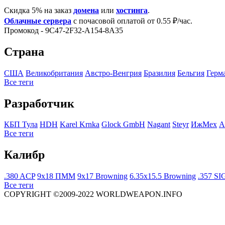
Скидка 5% на заказ
домена
или
хостинга
.
Облачные сервера
с почасовой оплатой от 0.55 ₽/час.
Промокод - 9C47-2F32-A154-8A35
Страна
США
Великобритания
Австро-Венгрия
Бразилия
Бельгия
Герм
Все теги
Разработчик
КБП Тула
HDH
Karel Krnka
Glock GmbH
Nagant
Steyr
ИжМех
A
Все теги
Калибр
.380 ACP
9x18 ПММ
9x17 Browning
6.35x15.5 Browning
.357 SI
Все теги
COPYRIGHT ©2009-2022 WORLDWEAPON.INFO