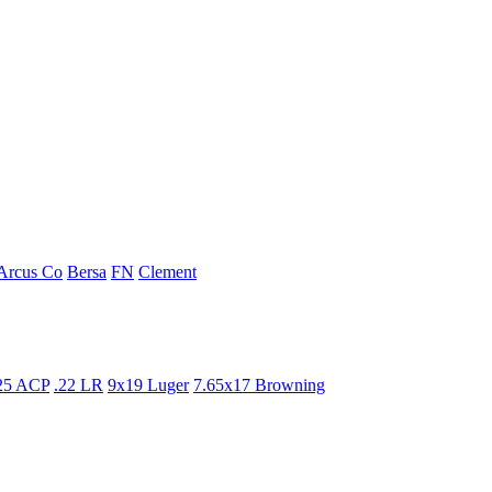
Arcus Co
Bersa
FN
Clement
25 ACP
.22 LR
9x19 Luger
7.65x17 Browning