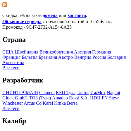
Скидка 5% на заказ
домена
или
хостинга
.
Облачные сервера
с почасовой оплатой от 0.55 ₽/час.
Промокод - 9C47-2F32-A154-8A35
Страна
США
Швейцария
Великобритания
Австрия
Германия
Франция
Бельгия
Бразилия
Австро-Венгрия
Росcия
Болгария
Аргентина
Все теги
Разработчик
ЦНИИТОЧМАШ
Clement
КБП Тула
Taurus
ИжМех
Nagant
Glock GmbH
ТОЗ (Тула)
Amadeo Rossi S.A.
HDH
FN
Steyr
Winchester
Arcus Co
Karel Krnka
Bersa
Все теги
Калибр