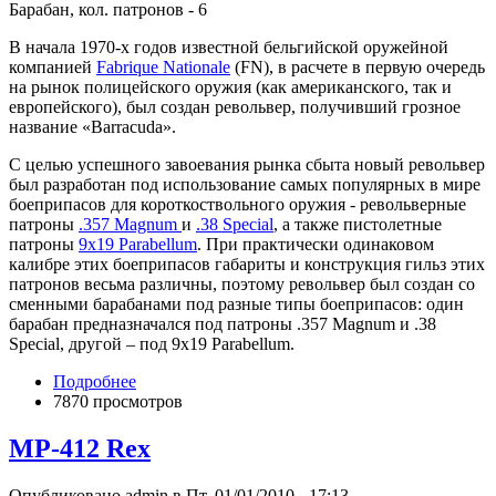
Барабан, кол. патронов - 6
В начала 1970-х годов известной бельгийской оружейной
компанией
Fabrique Nationale
(FN), в расчете в первую очередь
на рынок полицейского оружия (как американского, так и
европейского), был создан револьвер, получивший грозное
название «Barracuda».
С целью успешного завоевания рынка сбыта новый револьвер
был разработан под использование самых популярных в мире
боеприпасов для короткоствольного оружия - револьверные
патроны
.357 Magnum
и
.38 Special
, а также пистолетные
патроны
9х19 Parabellum
. При практически одинаковом
калибре этих боеприпасов габариты и конструкция гильз этих
патронов весьма различны, поэтому револьвер был создан со
сменными барабанами под разные типы боеприпасов: один
барабан предназначался под патроны .357 Magnum и .38
Special, другой – под 9х19 Parabellum.
Подробнее
7870 просмотров
MP-412 Rex
Опубликовано admin в Пт, 01/01/2010 - 17:13