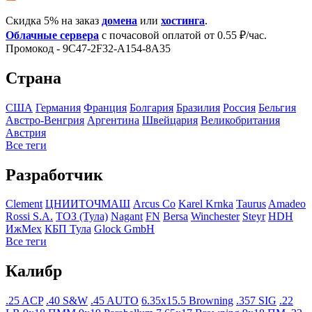
Скидка 5% на заказ
домена
или
хостинга
.
Облачные сервера
с почасовой оплатой от 0.55 ₽/час.
Промокод - 9C47-2F32-A154-8A35
Страна
США
Германия
Франция
Болгария
Бразилия
Росcия
Бельгия
Австро-Венгрия
Аргентина
Швейцария
Великобритания
Австрия
Все теги
Разработчик
Clement
ЦНИИТОЧМАШ
Arcus Co
Karel Krnka
Taurus
Amadeo
Rossi S.A.
ТОЗ (Тула)
Nagant
FN
Bersa
Winchester
Steyr
HDH
ИжМех
КБП Тула
Glock GmbH
Все теги
Калибр
.25 ACP
.40 S&W
.45 AUTO
6.35x15.5 Browning
.357 SIG
.22