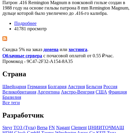
Патрон .416 Remington Magnum в поясковой гильзе создан в
1988 году на основе гильзы патрона 8 mm Remington Magnum,
дульце которой было увеличено до .416-го калибра.
Подробнее
41781 просмотр
Скидка 5% на заказ
домена
или
хостинга
.
Облачные сервера
с почасовой оплатой от 0.55 ₽/час.
Промокод - 9C47-2F32-A154-8A35
Страна
Швейцария
Германия
Болгария
Австрия
Бельгия
Росcия
Великобритания
Аргентина
Австро-Венгрия
США
Франция
Бразилия
Все теги
Разработчик
Steyr
ТОЗ (Тула)
Bersa
FN
Nagant
Clement
ЦНИИТОЧМАШ
HDH
Glock GmbH
Taurus
Winchester
Arcus Co
КБП Тула