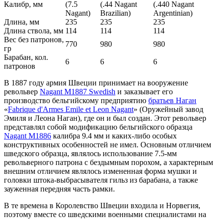
Калибр, мм
(7.5
(.44 Nagant
(.440 Nagant
Nagant)
Brazilian)
Argentinian)
Длина, мм
235
235
235
Длина ствола, мм
114
114
114
Вес без патронов,
770
980
980
гр
Барабан, кол.
6
6
6
патронов
В 1887 году армия Швеции принимает на вооружение
револьвер
Nagant M1887 Swedish
и заказывает его
производство бельгийскому предприятию
братьев Наган
«
Fabrique d'Armes Emile et Leon Nagant
» (Оружейный завод
Эмиля и Леона Наган), где он и был создан. Этот револьвер
представлял собой модификацию бельгийского образца
Nagant M1886
калибра 9.4 мм и каких-либо особых
конструктивных особенностей не имел. Основным отличием
шведского образца, являлось использование 7.5-мм
револьверного патрона с бездымным порохом, а характерным
внешним отличием являлось измененная форма мушки и
головки штока-выбрасывателя гильз из барабана, а также
зауженная передняя часть рамки.
В те времена в Королевство Швеции входила и Норвегия,
поэтому вместе со шведскими военными специалистами на