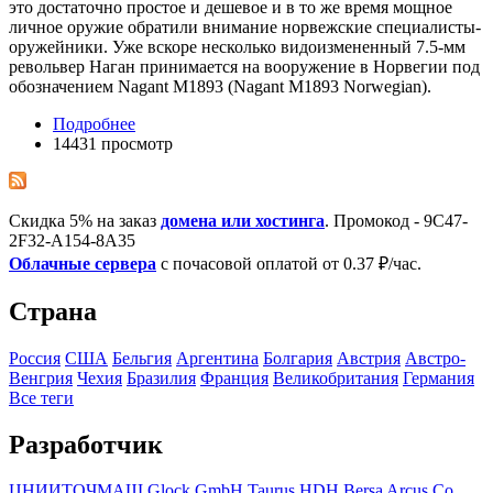
это достаточно простое и дешевое и в то же время мощное
личное оружие обратили внимание норвежские специалисты-
оружейники. Уже вскоре несколько видоизмененный 7.5-мм
револьвер Наган принимается на вооружение в Норвегии под
обозначением Nagant M1893 (Nagant M1893 Norwegian).
Подробнее
14431 просмотр
Скидка 5% на заказ
домена или хостинга
. Промокод - 9C47-
2F32-A154-8A35
Облачные сервера
с почасовой оплатой от 0.37 ₽/час.
Страна
Росcия
США
Бельгия
Аргентина
Болгария
Австрия
Австро-
Венгрия
Чехия
Бразилия
Франция
Великобритания
Германия
Все теги
Разработчик
ЦНИИТОЧМАШ
Glock GmbH
Taurus
HDH
Bersa
Arcus Co