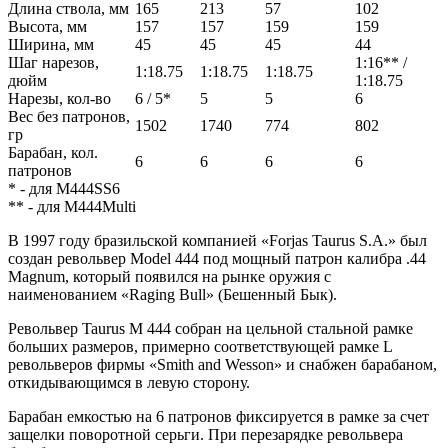
Длина ствола, мм
165
213
57
102
Высота, мм
157
157
159
159
Ширина, мм
45
45
45
44
Шаг нарезов,
1:16** /
1:18.75
1:18.75
1:18.75
дюйм
1:18.75
Нарезы, кол-во
6 / 5*
5
5
6
Вес без патронов,
1502
1740
774
802
гр
Барабан, кол.
6
6
6
6
патронов
* - для M444SS6
** - для M444Multi
В 1997 году бразильской компанией «Forjas Taurus S.A.» был
создан револьвер Model 444 под мощный патрон калибра .44
Magnum, который появился на рынке оружия с
наименованием «Raging Bull» (Бешенный Бык).
Револьвер Taurus M 444 собран на цельной стальной рамке
больших размеров, примерно соответствующей рамке L
револьверов фирмы «Smith and Wesson» и снабжен барабаном,
откидывающимся в левую сторону.
Барабан емкостью на 6 патронов фиксируется в рамке за счет
защелки поворотной серьги. При перезарядке револьвера