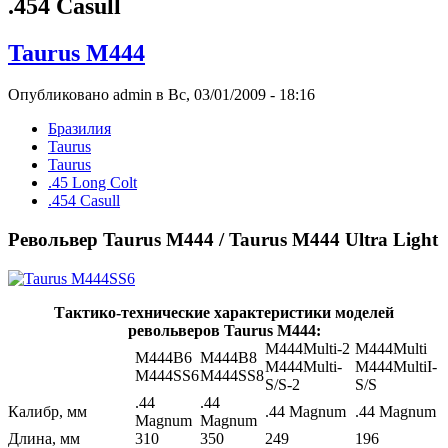
.454 Casull
Taurus M444
Опубликовано admin в Вс, 03/01/2009 - 18:16
Бразилия
Taurus
Taurus
.45 Long Colt
.454 Casull
Револьвер Taurus M444 / Taurus M444 Ultra Light
Тактико-технические характеристики моделей
револьверов Taurus M444:
M444Multi-2
M444Multi
M444B6
M444B8
M444Multi-
M444MultiI-
M444SS6
M444SS8
S/S-2
S/S
.44
.44
Калибр, мм
.44 Magnum
.44 Magnum
Magnum
Magnum
Длина, мм
310
350
249
196