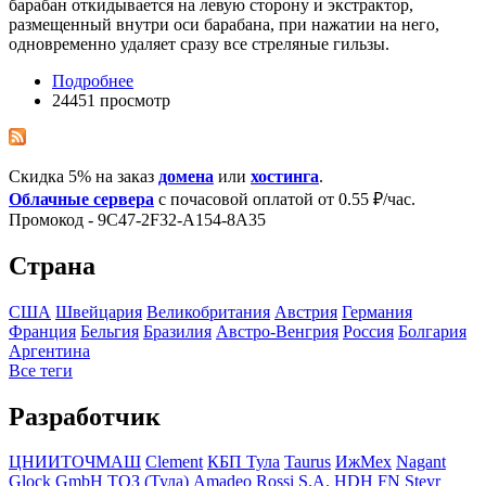
барабан откидывается на левую сторону и экстрактор,
размещенный внутри оси барабана, при нажатии на него,
одновременно удаляет сразу все стреляные гильзы.
Подробнее
24451 просмотр
Скидка 5% на заказ
домена
или
хостинга
.
Облачные сервера
с почасовой оплатой от 0.55 ₽/час.
Промокод - 9C47-2F32-A154-8A35
Страна
США
Швейцария
Великобритания
Австрия
Германия
Франция
Бельгия
Бразилия
Австро-Венгрия
Росcия
Болгария
Аргентина
Все теги
Разработчик
ЦНИИТОЧМАШ
Clement
КБП Тула
Taurus
ИжМех
Nagant
Glock GmbH
ТОЗ (Тула)
Amadeo Rossi S.A.
HDH
FN
Steyr