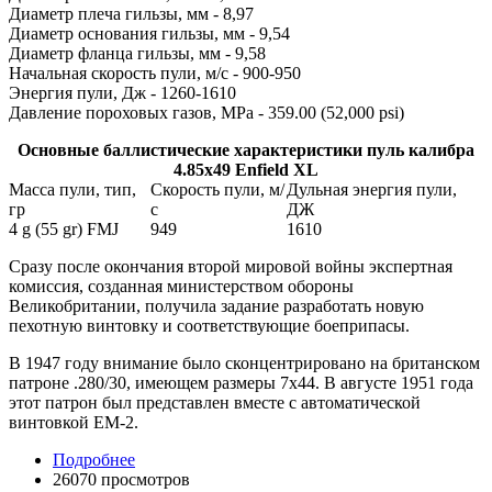
Диаметр плеча гильзы, мм - 8,97
Диаметр основания гильзы, мм - 9,54
Диаметр фланца гильзы, мм - 9,58
Начальная скорость пули, м/с - 900-950
Энергия пули, Дж - 1260-1610
Давление пороховых газов, MPa - 359.00 (52,000 psi)
Основные баллистические характеристики пуль калибра
4.85х49 Enfield XL
Масса пули, тип,
Скорость пули, м/
Дульная энергия пули,
гр
с
ДЖ
4 g (55 gr) FMJ
949
1610
Сразу после окончания второй мировой войны экспертная
комиссия, созданная министерством обороны
Великобритании, получила задание разработать новую
пехотную винтовку и соответствующие боеприпасы.
В 1947 году внимание было сконцентрировано на британском
патроне .280/30, имеющем размеры 7x44. В августе 1951 года
этот патрон был представлен вместе с автоматической
винтовкой ЕМ-2.
Подробнее
26070 просмотров