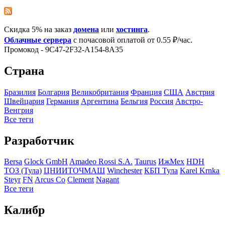
Скидка 5% на заказ
домена
или
хостинга
.
Облачные сервера
с почасовой оплатой от 0.55 ₽/час.
Промокод - 9C47-2F32-A154-8A35
Страна
Бразилия
Болгария
Великобритания
Франция
США
Австрия
Швейцария
Германия
Аргентина
Бельгия
Росcия
Австро-
Венгрия
Все теги
Разработчик
Bersa
Glock GmbH
Amadeo Rossi S.A.
Taurus
ИжМех
HDH
ТОЗ (Тула)
ЦНИИТОЧМАШ
Winchester
КБП Тула
Karel Krnka
Steyr
FN
Arcus Co
Clement
Nagant
Все теги
Калибр