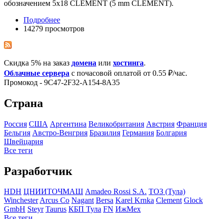
обозначением 5x18 CLEMENT (5 mm CLEMENT).
Подробнее
14279 просмотров
Скидка 5% на заказ
домена
или
хостинга
.
Облачные сервера
с почасовой оплатой от 0.55 ₽/час.
Промокод - 9C47-2F32-A154-8A35
Страна
Росcия
США
Аргентина
Великобритания
Австрия
Франция
Бельгия
Австро-Венгрия
Бразилия
Германия
Болгария
Швейцария
Все теги
Разработчик
HDH
ЦНИИТОЧМАШ
Amadeo Rossi S.A.
ТОЗ (Тула)
Winchester
Arcus Co
Nagant
Bersa
Karel Krnka
Clement
Glock
GmbH
Steyr
Taurus
КБП Тула
FN
ИжМех
Все теги