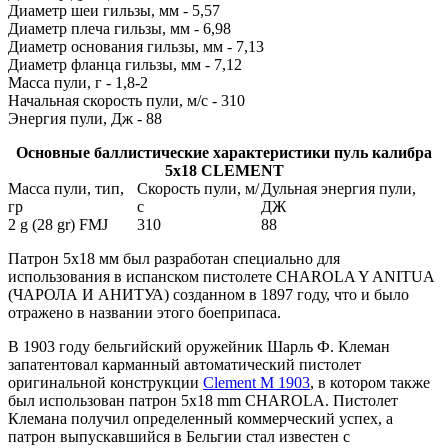
Диаметр шеи гильзы, мм - 5,57
Диаметр плеча гильзы, мм - 6,98
Диаметр основания гильзы, мм - 7,13
Диаметр фланца гильзы, мм - 7,12
Масса пули, г - 1,8-2
Начальная скорость пули, м/с - 310
Энергия пули, Дж - 88
Основные баллистические характеристики пуль калибра
5x18 CLEMENT
Масса пули, тип,
Скорость пули, м/
Дульная энергия пули,
гр
с
ДЖ
2 g (28 gr) FMJ
310
88
Патрон 5x18 мм был разработан специально для
использования в испанском пистолете CHAROLA Y ANITUA
(ЧАРОЛА И АНИТУА) созданном в 1897 году, что и было
отражено в названии этого боеприпаса.
В 1903 году бельгийский оружейник Шарль Ф. Клеман
запатентовал карманный автоматический пистолет
оригинальной конструкции
Clement M 1903
, в котором также
был использован патрон 5x18 mm CHAROLA. Пистолет
Клемана получил определенный коммерческий успех, а
патрон выпускавшийся в Бельгии стал известен с