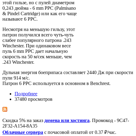
этой гильзе, но с пулей диаметром
0,243 дюйма - 6 mm PPC (Palmisano
& Pindel Cartridge) или как его чаще
называют 6 PPC.
Несмотря на меньшую гильзу, этот
патрон получился всего чуть-чуть
слабее популярного патрона .243
Winchester. При одинаковом весе
пуль 6 mm PPC дает начальную
скорость на 50 м/сек меньше, чем
.243 Winchester.
Дульная энергия боеприпаса составляет 2440 Дж при скорости
пули 914 м/с.
Патрон 6 PPC используется в основном в Benchrest.
Подробнее
37480 просмотров
Скидка 5% на заказ
домена или хостинга
. Промокод - 9C47-
2F32-A154-8A35
Облачные сервера
с почасовой оплатой от 0.37 ₽/час.