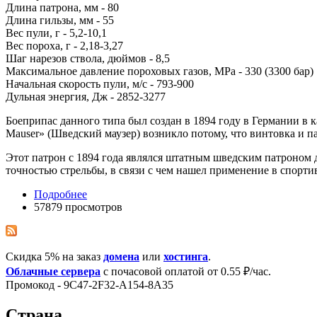
Длина патрона, мм - 80
Длина гильзы, мм - 55
Вес пули, г - 5,2-10,1
Вес пороха, г - 2,18-3,27
Шаг нарезов ствола, дюймов - 8,5
Максимальное давление пороховых газов, МРа - 330 (3300 бар)
Начальная скорость пули, м/с - 793-900
Дульная энергия, Дж - 2852-3277
Боеприпас данного типа был создан в 1894 году в Германии в 
Mauser» (Шведский маузер) возникло потому, что винтовка и п
Этот патрон с 1894 года являлся штатным шведским патроном д
точностью стрельбы, в связи с чем нашел применение в спорти
Подробнее
57879 просмотров
Скидка 5% на заказ
домена
или
хостинга
.
Облачные сервера
с почасовой оплатой от 0.55 ₽/час.
Промокод - 9C47-2F32-A154-8A35
Страна