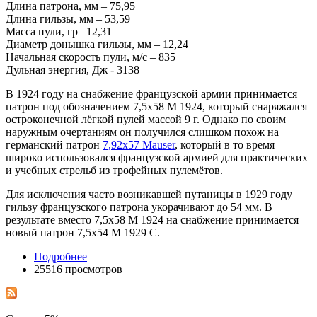
Длина патрона, мм – 75,95
Длина гильзы, мм – 53,59
Масса пули, гр– 12,31
Диаметр донышка гильзы, мм – 12,24
Начальная скорость пули, м/с – 835
Дульная энергия, Дж - 3138
В 1924 году на снабжение французской армии принимается
патрон под обозначением 7,5x58 М 1924, который снаряжался
остроконечной лёгкой пулей массой 9 г. Однако по своим
наружным очертаниям он получился слишком похож на
германский патрон
7,92x57 Mauser
, который в то время
широко использовался французской армией для практических
и учебных стрельб из трофейных пулемётов.
Для исключения часто возникавшей путаницы в 1929 году
гильзу французского патрона укорачивают до 54 мм. В
результате вместо 7,5x58 М 1924 на снабжение принимается
новый патрон 7,5x54 M 1929 С.
Подробнее
25516 просмотров