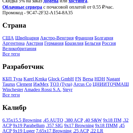
Скидка 5% на заказ
домена
или
хостинга
.
Облачные сервера
с почасовой оплатой от 0.55 ₽/час.
Промокод - 9C47-2F32-A154-8A35
Страна
США
Швейцария
Австро-Венгрия
Франция
Болгария
Аргентина
Австрия
Германия
Бразилия
Бельгия
Росcия
Великобритания
Все теги
Разработчик
КБП Тула
Karel Krnka
Glock GmbH
FN
Bersa
HDH
Nagant
Taurus
Clement
ИжМех
ТОЗ (Тула)
Arcus Co
ЦНИИТОЧМАШ
Winchester
Amadeo Rossi S.A.
Steyr
Все теги
Калибр
6.35x15.5 Browning
.45 AUTO
.380 ACP
.40 S&W
9x18 ПМ
.32
ACP
9x19 Parabellum
.357 SIG
9x17 Browning
9x18 ПММ
.45
ACP
9x19 Luger
7.65x17 Browning
.25 ACP
.22 LR