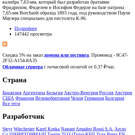
калибра 7,63-мм, который был разработан братьями
Фридрихом, Фиделем и Иосифом Федерле на базе патрона
7,65-мм Borchardt образца 1893 года, под руководством Пауля
Маузера специально для пистолета К-96.
Подробнее
147442 просмотра
Скидка 5% на заказ
домена или хостинга
. Промокод - 9C47-
2F32-A154-8A35
Облачные сервера
с почасовой оплатой от 0.37 ₽/час.
Страна
Бразилия
Аргентина
Бельгия
Австро-Венгрия
Росcия
Австрия
США
Франция
Великобритания
Чехия
Германия
Болгария
Все теги
Разработчик
Steyr
Winchester
Karel Krnka
Nagant
Amadeo Rossi S.A.
Arcus
Co
ЦНИИТОЧМАШ
Taurus
ТОЗ (Тула)
КБП Тула
Bersa
FN