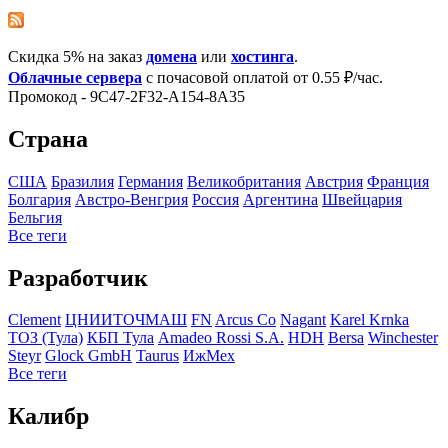
Скидка 5% на заказ
домена
или
хостинга
.
Облачные сервера
с почасовой оплатой от 0.55 ₽/час.
Промокод - 9C47-2F32-A154-8A35
Страна
США
Бразилия
Германия
Великобритания
Австрия
Франция
Болгария
Австро-Венгрия
Росcия
Аргентина
Швейцария
Бельгия
Все теги
Разработчик
Clement
ЦНИИТОЧМАШ
FN
Arcus Co
Nagant
Karel Krnka
ТОЗ (Тула)
КБП Тула
Amadeo Rossi S.A.
HDH
Bersa
Winchester
Steyr
Glock GmbH
Taurus
ИжМех
Все теги
Калибр