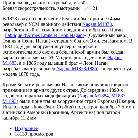
Прицельная дальность стрельбы, м - 50
Боевая скорострельность, выстр/мин - 14 - 21
В 1878 году на вооружение Бельгии был принят 9.4-мм
револьвер с УСМ двойного действия
Nagant M1878
,
разработанный на семейном предприятии братьев Наган
«
Fabrique d'Armes Emile et Leon Nagant
» (Оружейный завод
Эмиля и Леона Наган) - старшим братом Эмилем Наганом. В
1883 году для вооружения унтер-офицеров и
вспомогательного состава бельгийской армии был создан
вариант револьвера с УСМ одинарного действия
Nagant
M1883
, а в 1886 году младший брат – Леон Наган
разрабатывает револьвер
Nagant M1878/1886
, совершенствуя
модель 1878 года.
Кроме Бельгии револьверы Наган также получили широкое
признание и в армиях других стран. До середины 1890-х
годов они в разных модификациях (
Nagant M1884
,
M1887
,
M1893
) были приняты на вооружение стран Европы (Швеция,
Нидерланды, Люксебург, Сербия) под патрон калибра 7.5 мм и
Латинской Америки (Бразилия, Аргентина) под патрон
калибра 11.2 мм.
Подробнее
18139 просмотров