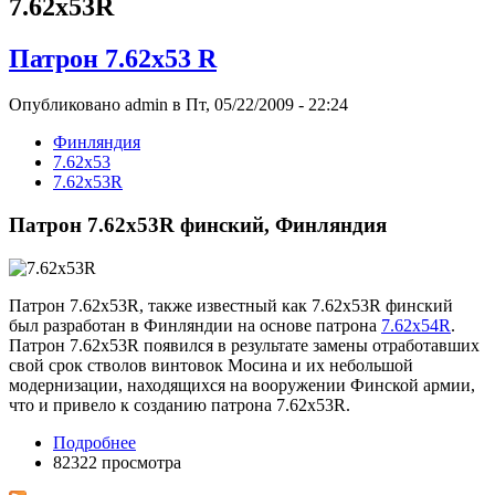
7.62х53R
Патрон 7.62x53 R
Опубликовано admin в Пт, 05/22/2009 - 22:24
Финляндия
7.62х53
7.62х53R
Патрон 7.62x53R финский, Финляндия
Патрон 7.62х53R, также известный как 7.62х53R финский
был разработан в Финляндии на основе патрона
7.62х54R
.
Патрон 7.62х53R появился в результате замены отработавших
свой срок стволов винтовок Мосина и их небольшой
модернизации, находящихся на вооружении Финской армии,
что и привело к созданию патрона 7.62х53R.
Подробнее
82322 просмотра