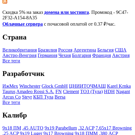
Скидка 5% на заказ
домена или хостинга
. Промокод - 9C47-
2F32-A154-8A35
Облачные сервера
с почасовой оплатой от 0.37 ₽/час.
Страна
Великобритания
Бразилия
Росcия
Аргентина
Бельгия
США
Австро-Венгрия
Германия
Чехия
Болгария
Франция
Австрия
Все теги
Разработчик
ИжМех
Winchester
Glock GmbH
ЦНИИТОЧМАШ
Karel Krnka
Taurus
Amadeo Rossi S.A.
FN
Clement
ТОЗ (Тула)
HDH
Nagant
Arcus Co
Steyr
КБП Тула
Bersa
Все теги
Калибр
9x18 ПМ
.45 AUTO
9x19 Parabellum
.32 ACP
7.65x17 Browning
.25 ACP
9x19 Luger
9x17 Browning
9x18 ПММ
.380 ACP