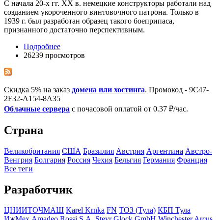
С начала 20-х гг. XX в. немецкие конструкторы работали над
созданием укороченного винтовочного патрона. Только в
1939 г. был разработан образец такого боеприпаса,
признанного достаточно перспективным.
Подробнее
26239 просмотров
Скидка 5% на заказ
домена или хостинга
. Промокод - 9C47-
2F32-A154-8A35
Облачные сервера
с почасовой оплатой от 0.37 ₽/час.
Страна
Великобритания
США
Бразилия
Австрия
Аргентина
Австро-
Венгрия
Болгария
Росcия
Чехия
Бельгия
Германия
Франция
Все теги
Разработчик
ЦНИИТОЧМАШ
Karel Krnka
FN
ТОЗ (Тула)
КБП Тула
ИжМех
Amadeo Rossi S.A.
Steyr
Glock GmbH
Winchester
Arcus